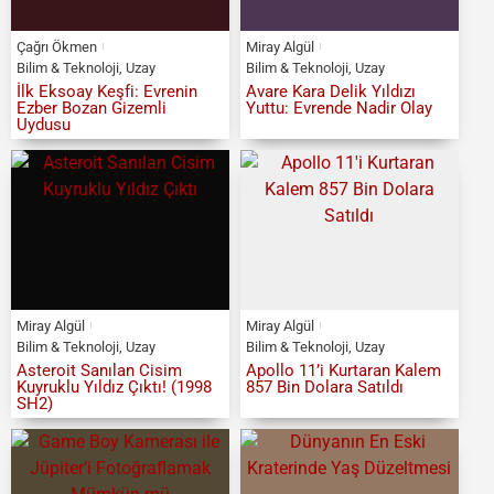
Çağrı Ökmen
Miray Algül
Bilim & Teknoloji
,
Uzay
Bilim & Teknoloji
,
Uzay
İlk Eksoay Keşfi: Evrenin
Avare Kara Delik Yıldızı
Ezber Bozan Gizemli
Yuttu: Evrende Nadir Olay
Uydusu
Miray Algül
Miray Algül
Bilim & Teknoloji
,
Uzay
Bilim & Teknoloji
,
Uzay
Asteroit Sanılan Cisim
Apollo 11’i Kurtaran Kalem
Kuyruklu Yıldız Çıktı! (1998
857 Bin Dolara Satıldı
SH2)