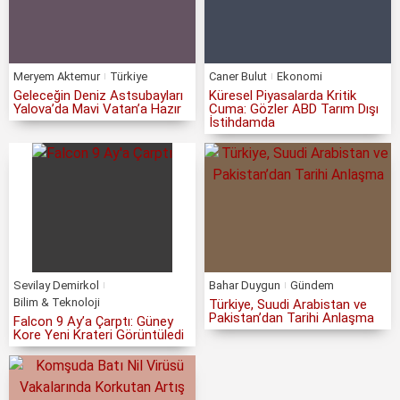
Meryem Aktemur
Türkiye
Caner Bulut
Ekonomi
Geleceğin Deniz Astsubayları
Küresel Piyasalarda Kritik
Yalova’da Mavi Vatan’a Hazır
Cuma: Gözler ABD Tarım Dışı
İstihdamda
Sevilay Demirkol
Bahar Duygun
Gündem
Bilim & Teknoloji
Türkiye, Suudi Arabistan ve
Pakistan’dan Tarihi Anlaşma
Falcon 9 Ay’a Çarptı: Güney
Kore Yeni Krateri Görüntüledi