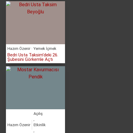
Hazım Özenir
Yemek İçmek
Bedri Usta Taksim’deki 26.
Şubesini Görkemle Açtı
Açılış
,
Hazım Özenir
Etkinlik
,