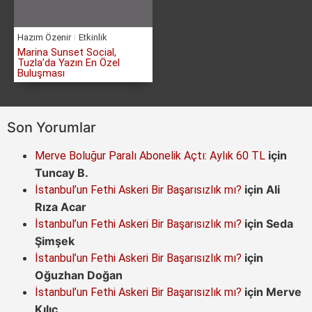
Hazım Özenir
Etkinlik
Marina Sunset Social,
Tuzla’da Yazın En Özel
Buluşması
Son Yorumlar
için
Merve Boluğur Paralı Abonelik Açtı: Aylık 60 TL
Tuncay B.
için
Ali
İstanbul’un Fethi Askeri Bir Başarısızlık mı?
Rıza Acar
için
Seda
İstanbul’un Fethi Askeri Bir Başarısızlık mı?
Şimşek
için
İstanbul’un Fethi Askeri Bir Başarısızlık mı?
Oğuzhan Doğan
için
Merve
İstanbul’un Fethi Askeri Bir Başarısızlık mı?
Kılıç