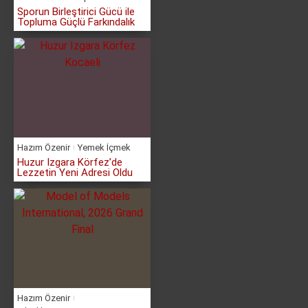
Sporun Birleştirici Gücü ile
Topluma Güçlü Farkındalık
Hazım Özenir
Yemek İçmek
Huzur Izgara Körfez’de
Lezzetin Yeni Adresi Oldu
Hazım Özenir