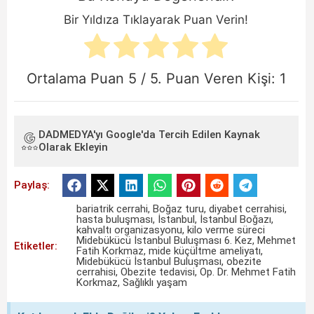
Bir Yıldıza Tıklayarak Puan Verin!
Ortalama Puan
5
/ 5. Puan Veren Kişi:
1
DADMEDYA'yı Google'da Tercih Edilen Kaynak
Olarak Ekleyin
Paylaş:
bariatrik cerrahi
,
Boğaz turu
,
diyabet cerrahisi
,
hasta buluşması
,
İstanbul
,
İstanbul Boğazı
,
kahvaltı organizasyonu
,
kilo verme süreci
Midebükücü İstanbul Buluşması 6. Kez
,
Mehmet
Etiketler:
Fatih Korkmaz
,
mide küçültme ameliyatı
,
Midebükücü İstanbul Buluşması
,
obezite
cerrahisi
,
Obezite tedavisi
,
Op. Dr. Mehmet Fatih
Korkmaz
,
Sağlıklı yaşam