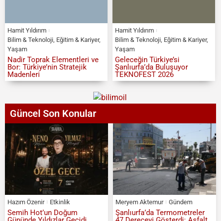
Hamit Yıldırım
Hamit Yıldırım
Bilim & Teknoloji
,
Eğitim & Kariyer
,
Bilim & Teknoloji
,
Eğitim & Kariyer
,
Yaşam
Yaşam
Nadir Toprak Elementleri ve
Geleceğin Türkiye’si
Bor: Türkiye’nin Stratejik
Şanlıurfa’da Buluşuyor
Madenleri
TEKNOFEST 2026
Güncel Son Konular
Hazım Özenir
Etkinlik
Meryem Aktemur
Gündem
Semih Hot’un Doğum
Şanlıurfa’da Termometreler
Gününde Yıldızlar Geçidi
47 Dereceyi Gösterdi: Asfalt