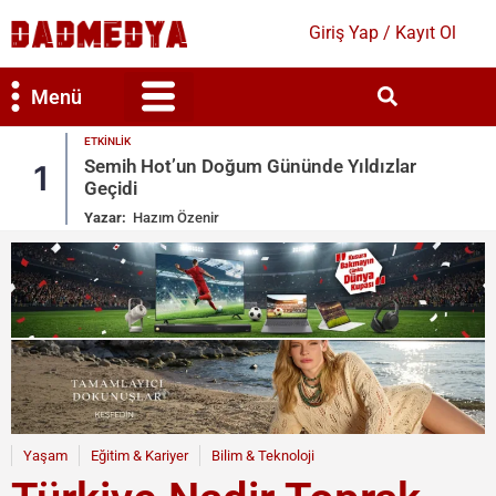
Giriş Yap / Kayıt Ol
Menü
ETKINLIK
Bilim & Teknoloji
Kültür & Sanat
Semih Hot’un Doğum Gününde Yıldızlar
1
Geçidi
Yazar:
Hazım Özenir
Yaşam
Eğitim & Kariyer
Bilim & Teknoloji