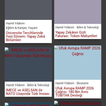
Hamit Yıldırım
Hamit Yıldırım
Bilim & Teknoloji
Eğitim & Kariyer
,
Yaşam
Yapay Zekânın Gizli
Üniversite Tercihlerinde
Faturası: Token Maliyetleri
Yeni Dönem: Yapay Zekâ
Bölümleri
Hamit Yıldırım
Ekonomi
Hamit Yıldırım
Bilim & Teknoloji
Ufuk Avrupa RAMP 2026
İMECE ve ASELSAN ile
Çağrısı: 180 Bin Avro
NATO Uzayında Türk İmzası
TÜBİTAK Desteği