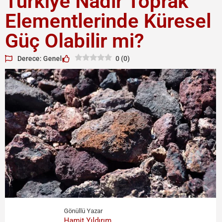
Türkiye Nadir Toprak
Elementlerinde Küresel
Güç Olabilir mi?
Derece: Genel
0
(
0
)
Gönüllü Yazar
Hamit Yıldırım