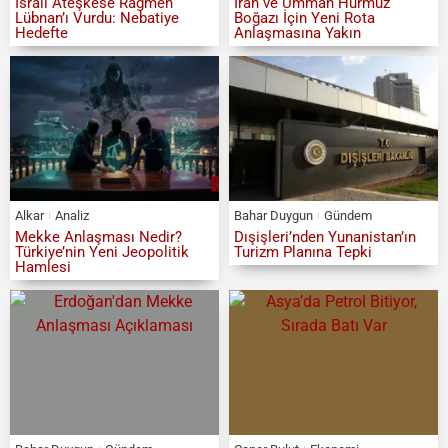
İsrail Ateşkese Rağmen
İran ve Umman Hürmüz
Lübnan’ı Vurdu: Nebatiye
Boğazı İçin Yeni Rota
Hedefte
Anlaşmasına Yakın
Alkar
Analiz
Bahar Duygun
Gündem
Mekke Anlaşması Nedir?
Dışişleri’nden Yunanistan’ın
Türkiye’nin Yeni Jeopolitik
Turizm Planına Tepki
Hamlesi