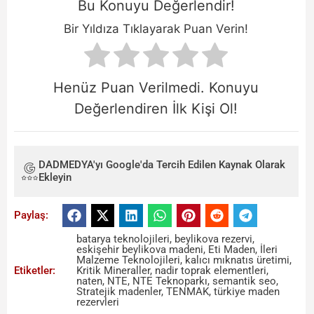
Bu Konuyu Değerlendir!
Bir Yıldıza Tıklayarak Puan Verin!
Henüz Puan Verilmedi. Konuyu
Değerlendiren İlk Kişi Ol!
DADMEDYA'yı Google'da Tercih Edilen Kaynak Olarak
Ekleyin
Paylaş:
batarya teknolojileri
,
beylikova rezervi
,
eskişehir beylikova madeni
,
Eti Maden
,
İleri
Malzeme Teknolojileri
,
kalıcı mıknatıs üretimi
,
Etiketler:
Kritik Mineraller
,
nadir toprak elementleri
,
naten
,
NTE
,
NTE Teknoparkı
,
semantik seo
,
Stratejik madenler
,
TENMAK
,
türkiye maden
rezervleri