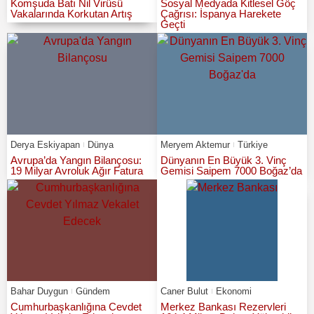
Komşuda Batı Nil Virüsü
Sosyal Medyada Kitlesel Göç
Vakalarında Korkutan Artış
Çağrısı: İspanya Harekete
Geçti
Derya Eskiyapan
Dünya
Meryem Aktemur
Türkiye
Avrupa’da Yangın Bilançosu:
Dünyanın En Büyük 3. Vinç
19 Milyar Avroluk Ağır Fatura
Gemisi Saipem 7000 Boğaz’da
Bahar Duygun
Gündem
Caner Bulut
Ekonomi
Cumhurbaşkanlığına Cevdet
Merkez Bankası Rezervleri