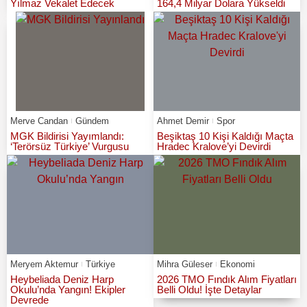
Yılmaz Vekalet Edecek
164,4 Milyar Dolara Yükseldi
Merve Candan
Gündem
Ahmet Demir
Spor
MGK Bildirisi Yayımlandı:
Beşiktaş 10 Kişi Kaldığı Maçta
‘Terörsüz Türkiye’ Vurgusu
Hradec Kralove’yi Devirdi
Meryem Aktemur
Türkiye
Mihra Güleser
Ekonomi
Heybeliada Deniz Harp
2026 TMO Fındık Alım Fiyatları
Okulu’nda Yangın! Ekipler
Belli Oldu! İşte Detaylar
Devrede