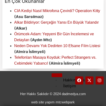
En Çok Okunanlar
CIA Kediyi Nasıl Mikrofona Çevirdi? Operation Kitty
(Asu Sarsılmaz)
Alkar Bildiriyor: Gerçeğin Yarısı En Büyük Yalandır
(Alkar)
Örümcek-Adam: Yepyeni Bir Gün İncelemesi ve
(Aydın Mtc)
Detayları
Neden Devamı Yok Dedirten 10 Efsane Film Listesi
(Almira İslimyeli)
Telefonları Masaya Koyduk: Perfect Strangers vs.
(Almira İslimyeli)
Cebimdeki Yabancı!
Hakkımızda
İletişim
Künye
Her Hakkı Saklıdır © 2024 dadmedya.com
Kullanım
web site yapım mtcwebpark
Koşulları