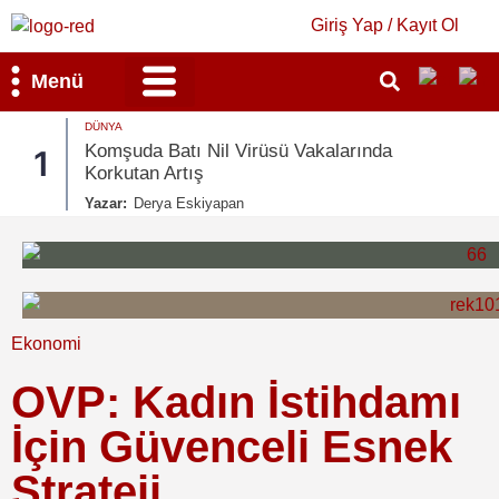
Giriş Yap / Kayıt Ol
Menü
DÜNYA
Bilim & Teknoloji
Kültür & Sanat
Komşuda Batı Nil Virüsü Vakalarında
1
Korkutan Artış
Yazar:
Derya Eskiyapan
Ekonomi
OVP: Kadın İstihdamı
İçin Güvenceli Esnek
Strateji