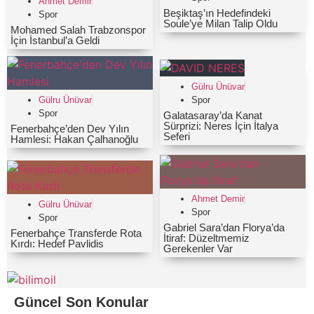
Ahmet Demir
Beşiktaş’ın Hedefindeki
Spor
Soule’ye Milan Talip Oldu
Mohamed Salah Trabzonspor
İçin İstanbul’a Geldi
Gülru Ünüvar
Spor
Gülru Ünüvar
Spor
Galatasaray’da Kanat
Sürprizi: Neres İçin İtalya
Fenerbahçe’den Dev Yılın
Seferi
Hamlesi: Hakan Çalhanoğlu
Ahmet Demir
Gülru Ünüvar
Spor
Spor
Gabriel Sara’dan Florya’da
Fenerbahçe Transferde Rota
İtiraf: Düzeltmemiz
Kırdı: Hedef Pavlidis
Gerekenler Var
Güncel Son Konular