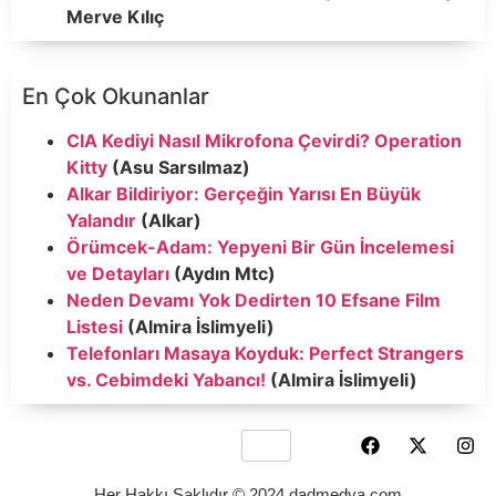
Merve Kılıç
En Çok Okunanlar
CIA Kediyi Nasıl Mikrofona Çevirdi? Operation
Kitty
(Asu Sarsılmaz)
Alkar Bildiriyor: Gerçeğin Yarısı En Büyük
Yalandır
(Alkar)
Örümcek-Adam: Yepyeni Bir Gün İncelemesi
ve Detayları
(Aydın Mtc)
Neden Devamı Yok Dedirten 10 Efsane Film
Listesi
(Almira İslimyeli)
Telefonları Masaya Koyduk: Perfect Strangers
vs. Cebimdeki Yabancı!
(Almira İslimyeli)
Her Hakkı Saklıdır © 2024 dadmedya.com