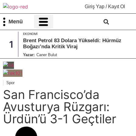
Giriş Yap / Kayıt Ol
Menü
EKONOMI
Bilim & Teknoloji
Kültür & Sanat
Brent Petrol 83 Dolara Yükseldi: Hürmüz
1
Boğazı’nda Kritik Viraj
Yazar:
Caner Bulut
Spor
San Francisco’da
Avusturya Rüzgarı:
Ürdün’ü 3-1 Geçtiler