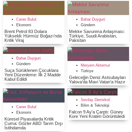
Caner Bulut
Bahar Duygun
Ekonomi
Gündem
Brent Petrol 83 Dolara
Mekke Savunma Anlaşması:
Yükseldi: Hürmüz Boğazı’nda
Türkiye, Suudi Arabistan,
Kritik Viraj
Pakistan
Bahar Duygun
Gündem
Meryem Aktemur
Suça Sürüklenen Çocuklara
Türkiye
Yeni Düzenleme: İlk 2 Madde
Geleceğin Deniz Astsubayları
Kabul Edildi
Yalova’da Mavi Vatan’a Hazır
Sevilay Demirkol
Bilim & Teknoloji
Caner Bulut
Falcon 9 Ay’a Çarptı: Güney
Ekonomi
Kore Yeni Krateri Görüntüledi
Küresel Piyasalarda Kritik
Cuma: Gözler ABD Tarım Dışı
İstihdamda