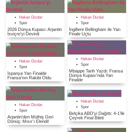
Hakan Dizdar
Hakan Dizdar
Spor
Spor
2026 Dünya Kupası: Arjantin
İngiltere Bellingham ile Yarı
İsviçre’yi Devirdi
Finale Uçtu
Hakan Dizdar
Hakan Dizdar
Spor
Spor
Mbappe Tarih Yazdı: Fransa
İspanya Yarı Finalde
Dünya Kupası’nda Yarı
Fransa’nın Rakibi Oldu
Finalde
Hakan Dizdar
Hakan Dizdar
Spor
Spor
Belçika ABD’yi Dağıttı: 4-1’lik
Arjantin’den Müthiş Geri
Çeyrek Final Bileti
Dönüş: Mısır’ı Elendi!