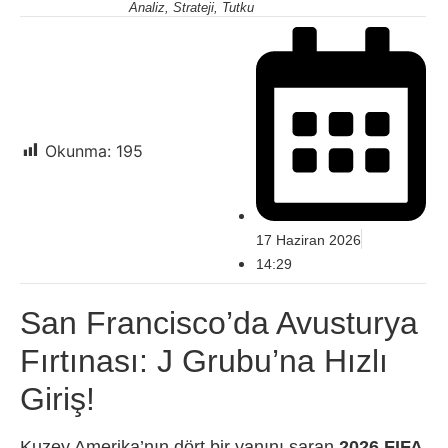
Analiz, Strateji, Tutku
Okunma:
195
17 Haziran 2026
14:29
San Francisco’da Avusturya
Fırtınası: J Grubu’na Hızlı
Giriş!
Kuzey Amerika’nın dört bir yanını saran
2026 FIFA