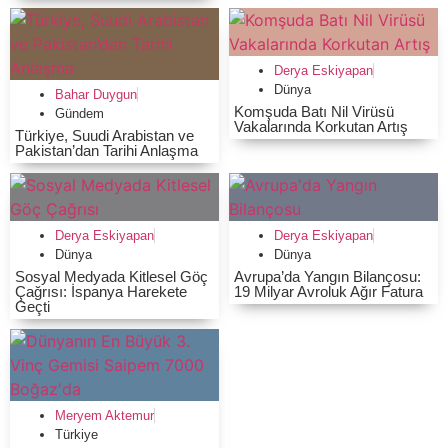
Derya Eskiyapan
Dünya
Bahar Duygun
Komşuda Batı Nil Virüsü
Gündem
Vakalarında Korkutan Artış
Türkiye, Suudi Arabistan ve
Pakistan’dan Tarihi Anlaşma
Derya Eskiyapan
Derya Eskiyapan
Dünya
Dünya
Sosyal Medyada Kitlesel Göç
Avrupa’da Yangın Bilançosu:
Çağrısı: İspanya Harekete
19 Milyar Avroluk Ağır Fatura
Geçti
Meryem Aktemur
Türkiye