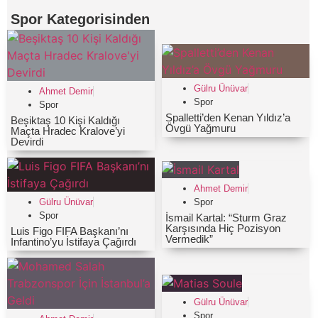
Spor
Kategorisinden
Gülru Ünüvar
Ahmet Demir
Spor
Spor
Spalletti’den Kenan Yıldız’a
Beşiktaş 10 Kişi Kaldığı
Övgü Yağmuru
Maçta Hradec Kralove’yi
Devirdi
Ahmet Demir
Spor
Gülru Ünüvar
Spor
İsmail Kartal: “Sturm Graz
Karşısında Hiç Pozisyon
Luis Figo FIFA Başkanı’nı
Vermedik”
Infantino’yu İstifaya Çağırdı
Gülru Ünüvar
Spor