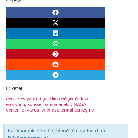
Etiketler:
deniz seviyesi artışı
,
iklim değişikliği
,
kıyı
erozyonu
,
küresel ısınma analizi
,
NASA
verileri
,
okyanus ısınması
,
termal genleşme
Katılmamak Elde Değil mi? Yoksa Farklı mı
Düşünüyorsunuz?