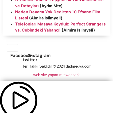
ve Detayları
(Aydın Mtc)
Neden Devamı Yok Dedirten 10 Efsane Film
Listesi
(Almira İslimyeli)
Telefonları Masaya Koyduk: Perfect Strangers
vs. Cebimdeki Yabancı!
(Almira İslimyeli)
Facebook
X-
Instagram
twitter
Her Hakkı Saklıdır © 2024 dadmedya.com
web site yapım mtcwebpark