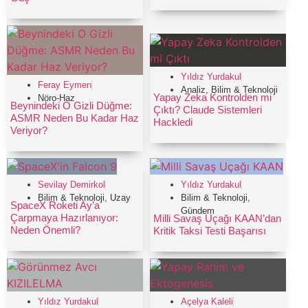
Yıldız Yurdakul
Feray Eymen
Analiz
,
Bilim & Teknoloji
Yapay Zeka Kontrolden mi
Nöro-Haz
Beynindeki O Gizli Düğme:
Çıktı? Claude Sistemleri
ASMR Neden Bu Kadar Haz
Hackledi
Veriyor?
Yıldız Yurdakul
Sevilay Demirkol
Bilim & Teknoloji
,
Bilim & Teknoloji
,
Uzay
SpaceX Roketi Ay’a
Gündem
Çarpmaya Hazırlanıyor:
Milli Savaş Uçağı KAAN’dan
Neden Önemli?
Kritik Taksi Testi Başarısı
Yıldız Yurdakul
Açelya Kaleli