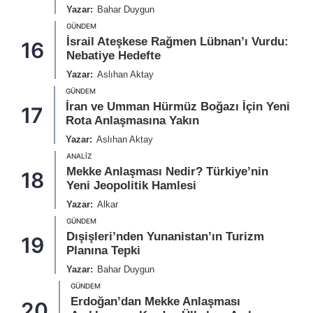
Yazar:
Bahar Duygun
GÜNDEM
İsrail Ateşkese Rağmen Lübnan’ı Vurdu:
16
Nebatiye Hedefte
Yazar:
Aslıhan Aktay
GÜNDEM
İran ve Umman Hürmüz Boğazı İçin Yeni
17
Rota Anlaşmasına Yakın
Yazar:
Aslıhan Aktay
ANALIZ
Mekke Anlaşması Nedir? Türkiye’nin
18
Yeni Jeopolitik Hamlesi
Yazar:
Alkar
GÜNDEM
Dışişleri’nden Yunanistan’ın Turizm
19
Planına Tepki
Yazar:
Bahar Duygun
GÜNDEM
Erdoğan’dan Mekke Anlaşması
20