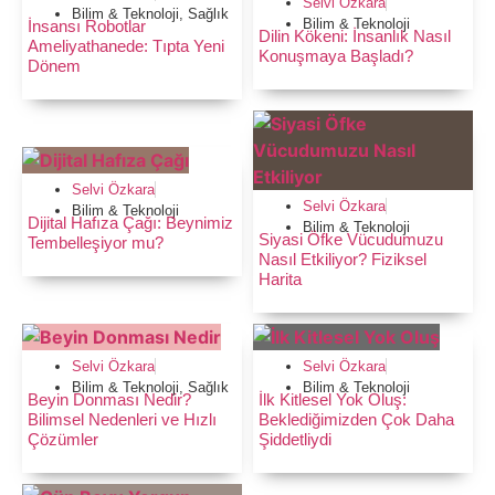
Selvi Özkara
Bilim & Teknoloji
,
Sağlık
Bilim & Teknoloji
İnsansı Robotlar
Dilin Kökeni: İnsanlık Nasıl
Ameliyathanede: Tıpta Yeni
Konuşmaya Başladı?
Dönem
Selvi Özkara
Selvi Özkara
Bilim & Teknoloji
Dijital Hafıza Çağı: Beynimiz
Bilim & Teknoloji
Siyasi Öfke Vücudumuzu
Tembelleşiyor mu?
Nasıl Etkiliyor? Fiziksel
Harita
Selvi Özkara
Selvi Özkara
Bilim & Teknoloji
,
Sağlık
Bilim & Teknoloji
Beyin Donması Nedir?
İlk Kitlesel Yok Oluş:
Bilimsel Nedenleri ve Hızlı
Beklediğimizden Çok Daha
Çözümler
Şiddetliydi