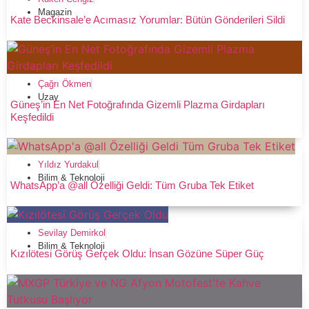
Magazin
Kate Beckinsale’e Acımasız Yorumlar: Bütün Gönderileri Sildi
Çağrı Ökmen
Uzay
Güneş’in En Net Fotoğrafında Gizemli Plazma Girdapları
Keşfedildi
Yıldız Yurdakul
Bilim & Teknoloji
WhatsApp’a @all Özelliği Geldi: Tüm Gruba Tek Etiket
Sevilay Demirkol
Bilim & Teknoloji
Kızılötesi Görüş Gerçek Oldu: İnsan Gözüne Süper Güç