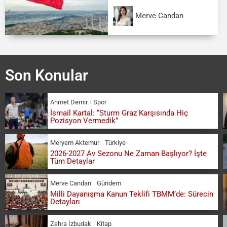
Merve Candan
Son Konular
Ahmet Demir
Spor
İsmail Kartal: “Sturm Graz Karşısında Hiç
Pozisyon Vermedik”
Meryem Aktemur
Türkiye
2026-2027 Av Sezonu Ne Zaman Başlıyor? İşte
Tüm Detaylar
Merve Candan
Gündem
Milli Dayanışma Kanun Teklifi TBMM’de: Sürecin
Detayları
Zehra İzbudak
Kitap