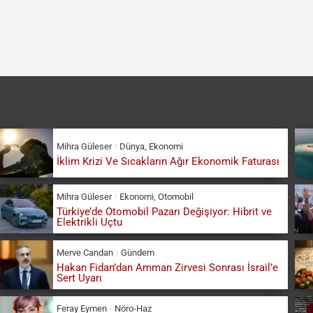
Mihra Güleser
Dünya
,
Ekonomi
İklim Krizi Ve Sıcakların Ağır Ekonomik Faturası
Mihra Güleser
Ekonomi
,
Otomobil
Türkiye’de Otomobil Pazarı Değişiyor: Hibrit ve
Elektrikli Uçtu
Merve Candan
Gündem
Hakan Fidan’dan Amman Zirvesi Sonrası İsrail’e
Sert Uyarı
Feray Eymen
Nöro-Haz