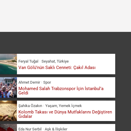
Feryal Tuğal
Seyahat
,
Türkiye
Van Gölü’nün Saklı Cenneti: Çakıl Adası
Ahmet Demir
Spor
Mohamed Salah Trabzonspor İçin İstanbul’a
Geldi
Şahika Özakın
Yaşam
,
Yemek İçmek
Kolomb Takası ve Dünya Mutfaklarını Değiştiren
Gıdalar
Eda Nur Serbil
Aşk & İlişkiler