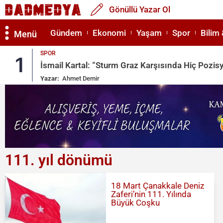
Gönüllü Yazar Ol
Gündem
Ekonomi
Yaşam
Spor
Bilim 
Menü
SPOR
1
İsmail Kartal: “Sturm Graz Karşısında Hiç Pozi
Yazar:
Ahmet Demir
111. yıl dönümü
18 Mart Çanakkale Deniz
Zaferi’nin 111. Yılında
Büyük Coşku