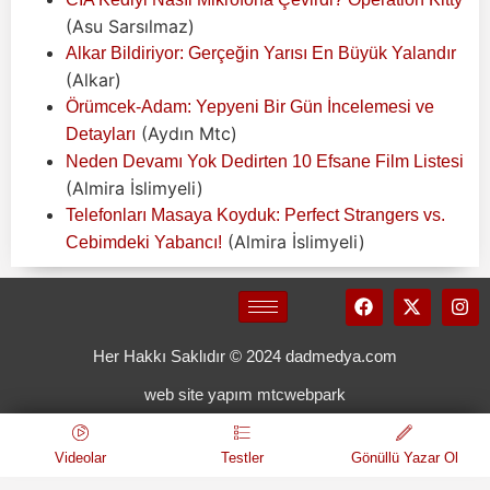
(Asu Sarsılmaz)
Alkar Bildiriyor: Gerçeğin Yarısı En Büyük Yalandır
(Alkar)
Örümcek-Adam: Yepyeni Bir Gün İncelemesi ve
(Aydın Mtc)
Detayları
Neden Devamı Yok Dedirten 10 Efsane Film Listesi
(Almira İslimyeli)
Telefonları Masaya Koyduk: Perfect Strangers vs.
(Almira İslimyeli)
Cebimdeki Yabancı!
Her Hakkı Saklıdır © 2024 dadmedya.com
web site yapım mtcwebpark
Videolar
Testler
Gönüllü Yazar Ol