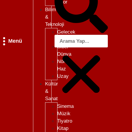
Skor
Bilim
&
Teknoloji
Gelecek
101
Menü
Siber
Dünya
Nöro-
Haz
Uzay
Kültür
&
Sanat
Sinema
Müzik
Tiyatro
Kitap