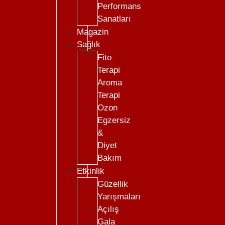
Performans
Sanatları
Magazin
Sağlık
Fito
Terapi
Aroma
Terapi
Ozon
Egzersiz
&
Diyet
Bakım
Etkinlik
Güzellik
Yarışmaları
Açılış
Gala