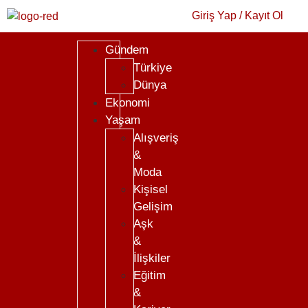
Giriş Yap / Kayıt Ol
Gündem
Türkiye
Dünya
Ekonomi
Yaşam
Alışveriş
&
Moda
Kişisel
Gelişim
Aşk
&
İlişkiler
Eğitim
&