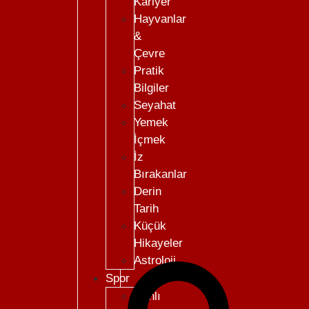
Kariyer
Hayvanlar
&
Çevre
Pratik
Bilgiler
Seyahat
Yemek
İçmek
İz
Bırakanlar
Derin
Tarih
Küçük
Hikayeler
Astroloji
Spor
Canlı