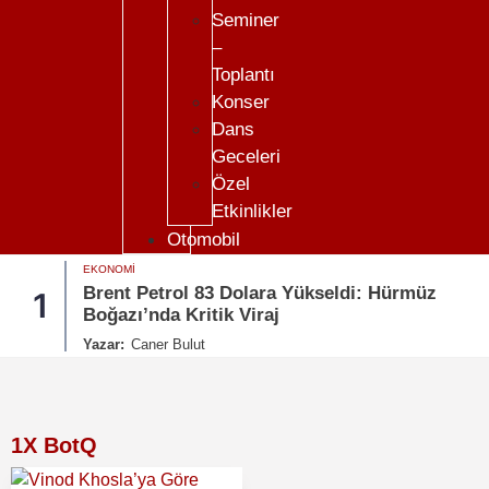
Seminer
–
Toplantı
Konser
Dans
Geceleri
Özel
Etkinlikler
Otomobil
EKONOMI
Brent Petrol 83 Dolara Yükseldi: Hürmüz
1
Boğazı’nda Kritik Viraj
Yazar:
Caner Bulut
1X BotQ