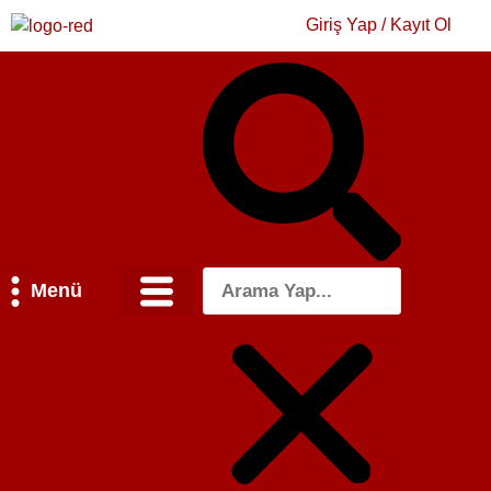
Giriş Yap / Kayıt Ol
Menü
Bilim & Teknoloji
Kültür & Sanat