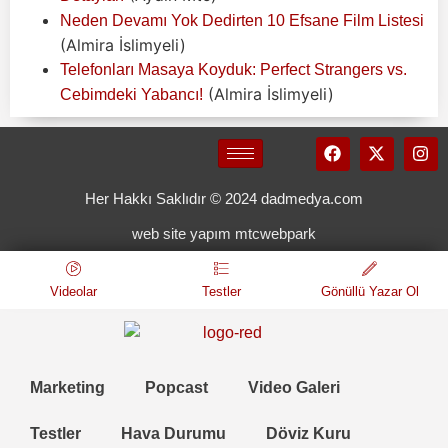
Neden Devamı Yok Dedirten 10 Efsane Film Listesi
(Almira İslimyeli)
Telefonları Masaya Koyduk: Perfect Strangers vs.
(Almira İslimyeli)
Cebimdeki Yabancı!
Her Hakkı Saklıdır © 2024 dadmedya.com
web site yapım mtcwebpark
Videolar
Testler
Gönüllü Yazar Ol
Marketing
Popcast
Video Galeri
Testler
Hava Durumu
Döviz Kuru