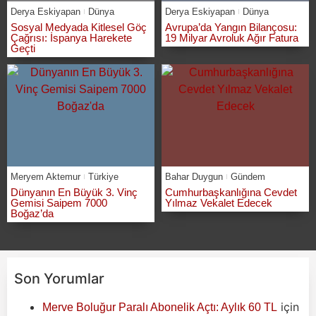
Derya Eskiyapan
Dünya
Derya Eskiyapan
Dünya
Sosyal Medyada Kitlesel Göç
Avrupa’da Yangın Bilançosu:
Çağrısı: İspanya Harekete
19 Milyar Avroluk Ağır Fatura
Geçti
Meryem Aktemur
Türkiye
Bahar Duygun
Gündem
Dünyanın En Büyük 3. Vinç
Cumhurbaşkanlığına Cevdet
Gemisi Saipem 7000
Yılmaz Vekalet Edecek
Boğaz’da
Son Yorumlar
için
Merve Boluğur Paralı Abonelik Açtı: Aylık 60 TL