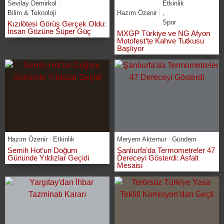
Sevilay Demirkol
Etkinlik
Bilim & Teknoloji
Hazım Özenir
,
Spor
Kızılötesi Görüş Gerçek Oldu:
İnsan Gözüne Süper Güç
MXGP Türkiye ve NG Afyon
Motofest’te Kahve Tutkusu
Başlıyor
Hazım Özenir
Etkinlik
Meryem Aktemur
Gündem
Semih Hot’un Doğum
Şanlıurfa’da Termometreler 47
Gününde Yıldızlar Geçidi
Dereceyi Gösterdi: Asfalt
Mesaisi