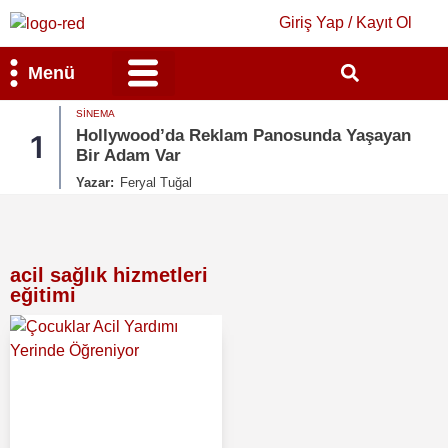
Giriş Yap / Kayıt Ol
Menü
SINEMA
Bilim & Teknoloji
Kültür & Sanat
Hollywood’da Reklam Panosunda Yaşayan
1
Bir Adam Var
Yazar:
Feryal Tuğal
acil sağlık hizmetleri
eğitimi