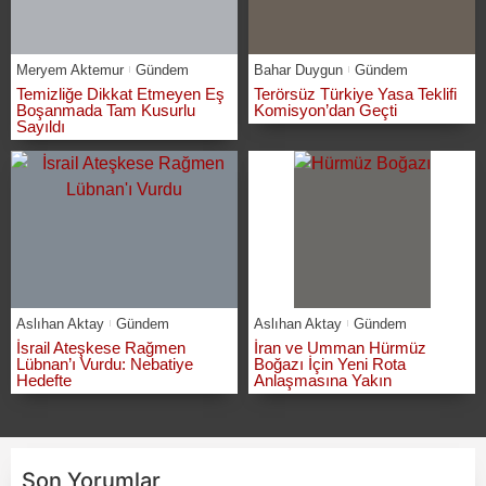
Meryem Aktemur
Gündem
Bahar Duygun
Gündem
Temizliğe Dikkat Etmeyen Eş
Terörsüz Türkiye Yasa Teklifi
Boşanmada Tam Kusurlu
Komisyon’dan Geçti
Sayıldı
Aslıhan Aktay
Gündem
Aslıhan Aktay
Gündem
İsrail Ateşkese Rağmen
İran ve Umman Hürmüz
Lübnan’ı Vurdu: Nebatiye
Boğazı İçin Yeni Rota
Hedefte
Anlaşmasına Yakın
Son Yorumlar