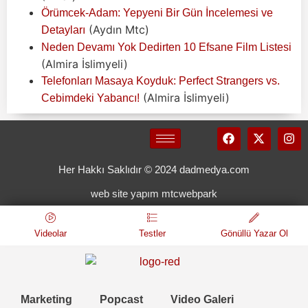
Örümcek-Adam: Yepyeni Bir Gün İncelemesi ve
(Aydın Mtc)
Detayları
Neden Devamı Yok Dedirten 10 Efsane Film Listesi
(Almira İslimyeli)
Telefonları Masaya Koyduk: Perfect Strangers vs.
(Almira İslimyeli)
Cebimdeki Yabancı!
Her Hakkı Saklıdır © 2024 dadmedya.com
web site yapım mtcwebpark
Videolar
Testler
Gönüllü Yazar Ol
Marketing
Popcast
Video Galeri