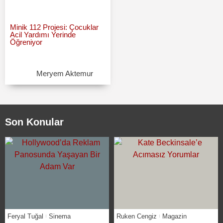
Minik 112 Projesi: Çocuklar
Acil Yardımı Yerinde
Öğreniyor
Meryem Aktemur
Son Konular
Feryal Tuğal
Sinema
Ruken Cengiz
Magazin