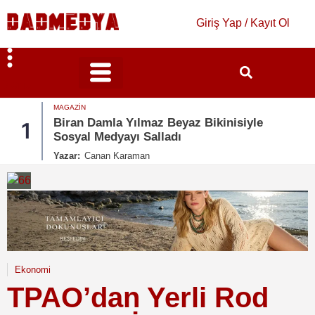
Giriş Yap / Kayıt Ol
Menü
Bilim & Teknoloji
Kültür & Sanat
MAGAZIN
Biran Damla Yılmaz Beyaz Bikinisiyle
1
Sosyal Medyayı Salladı
Yazar:
Canan Karaman
Ekonomi
TPAO’dan Yerli Rod