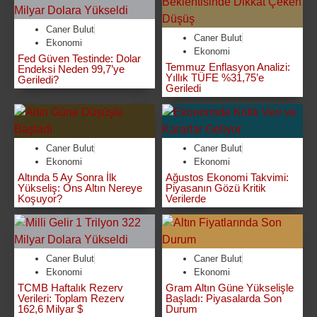
Caner Bulut
Caner Bulut
Ekonomi
Ekonomi
Fed Güven Testinde: Dolar
Temmuz Enflasyon Analizi:
Endeksi Neden 99,7’ye
Yıllık TÜFE %31,75’e
Geriledi?
Geriledi
Caner Bulut
Caner Bulut
Ekonomi
Ekonomi
Altında 5 Ay Sonra İlk
Ağustos Ekonomi Takvimi:
Yükseliş: Ons Altın Nereye
Piyasanın Gözü Kritik
Koşuyor?
Verilerde
Caner Bulut
Caner Bulut
Ekonomi
Ekonomi
TCMB Haftalık Rezerv
Gram Altın Güne Yükselişle
Verileri: Toplam Rezerv
Başladı: Piyasalarda Son
162,6 Milyar $
Durum