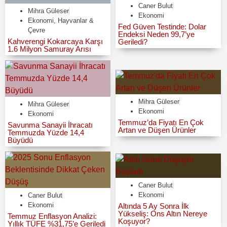
Caner Bulut
Mihra Güleser
Ekonomi
Ekonomi
,
Hayvanlar &
Fed Güven Testinde: Dolar
Çevre
Endeksi Neden 99,7’ye
Kahverengi Kokarcaya Karşı
Geriledi?
1.6 Milyon Samuray Arısı
Mihra Güleser
Mihra Güleser
Ekonomi
Ekonomi
Temmuz’da Fiyatı En Çok
Savunma Sanayii İhracatı
Artan ve Düşen Ürünler
Temmuzda Yüzde 14,4
Büyüdü
Caner Bulut
Ekonomi
Caner Bulut
Ekonomi
Altında 5 Ay Sonra İlk
Yükseliş: Ons Altın Nereye
Temmuz Enflasyon Analizi:
Koşuyor?
Yıllık TÜFE %31,75’e Geriledi