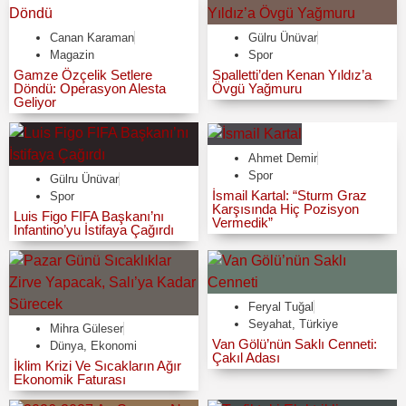
Canan Karaman
Gülru Ünüvar
Magazin
Spor
Gamze Özçelik Setlere
Spalletti’den Kenan Yıldız’a
Döndü: Operasyon Alesta
Övgü Yağmuru
Geliyor
Ahmet Demir
Spor
Gülru Ünüvar
İsmail Kartal: “Sturm Graz
Spor
Karşısında Hiç Pozisyon
Luis Figo FIFA Başkanı’nı
Vermedik”
Infantino’yu İstifaya Çağırdı
Feryal Tuğal
Seyahat
,
Türkiye
Mihra Güleser
Van Gölü’nün Saklı Cenneti:
Dünya
,
Ekonomi
Çakıl Adası
İklim Krizi Ve Sıcakların Ağır
Ekonomik Faturası