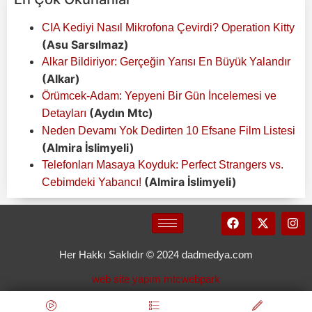
CIA Kediyi Nasıl Mikrofona Çevirdi? Operation Kitty
(Asu Sarsılmaz)
Alkar Bildiriyor: Gerçeğin Yarısı En Büyük Yalandır
(Alkar)
Örümcek-Adam: Yepyeni Bir Gün İncelemesi ve
(Aydın Mtc)
Detayları
Neden Devamı Yok Dedirten 10 Efsane Film Listesi
(Almira İslimyeli)
Telefonları Masaya Koyduk: Perfect Strangers vs.
(Almira İslimyeli)
Cebimdeki Yabancı!
Her Hakkı Saklıdır © 2024 dadmedya.com
web site yapım mtcwebpark