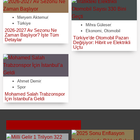
Meryem Aktemur
Türkiye
Mihra Güleser
2026-2027 Av Sezonu Ne
Ekonomi
,
Otomobil
Zaman Başlıyor? İşte Tüm
Türkiye’de Otomobil Pazarı
Detaylar
Değişiyor: Hibrit ve Elektrikli
Uçtu
Ahmet Demir
Spor
Mohamed Salah Trabzonspor
İçin İstanbul’a Geldi
Caner Bulut
Son Konular