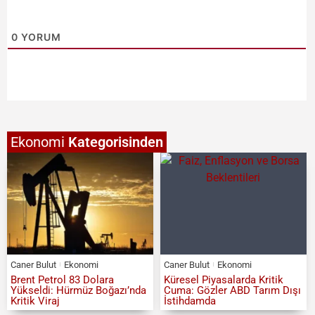
0
YORUM
Ekonomi
Kategorisinden
Caner Bulut
Ekonomi
Caner Bulut
Ekonomi
Brent Petrol 83 Dolara
Küresel Piyasalarda Kritik
Yükseldi: Hürmüz Boğazı’nda
Cuma: Gözler ABD Tarım Dışı
Kritik Viraj
İstihdamda