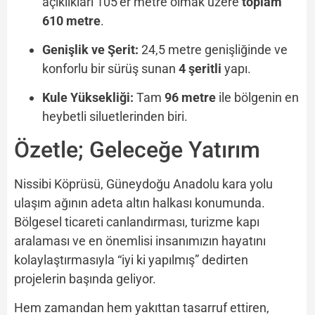
açıklıkları 105’er metre olmak üzere
toplam
610 metre
.
Genişlik ve Şerit:
24,5 metre genişliğinde ve
konforlu bir sürüş sunan
4 şeritli
yapı.
Kule Yüksekliği:
Tam
96 metre
ile bölgenin en
heybetli siluetlerinden biri.
Özetle; Geleceğe Yatırım
Nissibi Köprüsü, Güneydoğu Anadolu kara yolu
ulaşım ağının adeta altın halkası konumunda.
Bölgesel ticareti canlandırması, turizme kapı
aralaması ve en önemlisi insanımızın hayatını
kolaylaştırmasıyla “iyi ki yapılmış” dedirten
projelerin başında geliyor.
Hem zamandan hem yakıttan tasarruf ettiren,