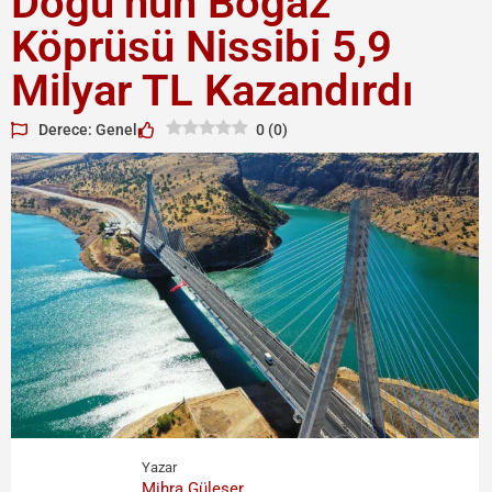
Doğu’nun Boğaz
Köprüsü Nissibi 5,9
Milyar TL Kazandırdı
Derece: Genel
0
(
0
)
Yazar
Mihra Güleser