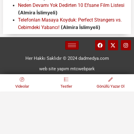
Neden Devamı Yok Dedirten 10 Efsane Film Listesi
(Almira İslimyeli)
Telefonları Masaya Koyduk: Perfect Strangers vs.
(Almira İslimyeli)
Cebimdeki Yabancı!
Her Hakkı Saklıdır © 2024 dadmedya.com
web site yapım mtcwebpark
Videolar
Testler
Gönüllü Yazar Ol