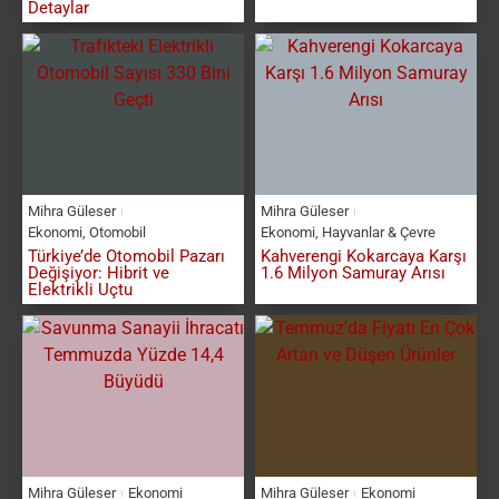
Detaylar
Mihra Güleser
Mihra Güleser
Ekonomi
,
Otomobil
Ekonomi
,
Hayvanlar & Çevre
Türkiye’de Otomobil Pazarı
Kahverengi Kokarcaya Karşı
Değişiyor: Hibrit ve
1.6 Milyon Samuray Arısı
Elektrikli Uçtu
Mihra Güleser
Ekonomi
Mihra Güleser
Ekonomi