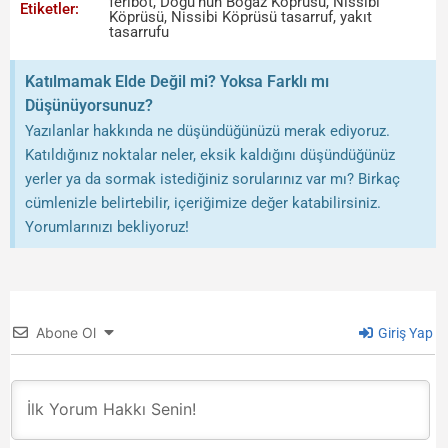
feribot
,
Doğu'nun Boğaz Köprüsü
,
Nissibi
Etiketler:
Köprüsü
,
Nissibi Köprüsü tasarruf
,
yakıt
tasarrufu
Katılmamak Elde Değil mi? Yoksa Farklı mı
Düşünüyorsunuz?
Yazılanlar hakkında ne düşündüğünüzü merak ediyoruz.
Katıldığınız noktalar neler, eksik kaldığını düşündüğünüz
yerler ya da sormak istediğiniz sorularınız var mı? Birkaç
cümlenizle belirtebilir, içeriğimize değer katabilirsiniz.
Yorumlarınızı bekliyoruz!
Abone Ol
Giriş Yap