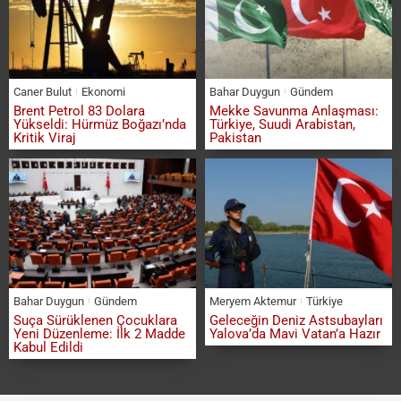
Caner Bulut
Ekonomi
Bahar Duygun
Gündem
Brent Petrol 83 Dolara
Mekke Savunma Anlaşması:
Yükseldi: Hürmüz Boğazı’nda
Türkiye, Suudi Arabistan,
Kritik Viraj
Pakistan
Bahar Duygun
Gündem
Meryem Aktemur
Türkiye
Suça Sürüklenen Çocuklara
Geleceğin Deniz Astsubayları
Yeni Düzenleme: İlk 2 Madde
Yalova’da Mavi Vatan’a Hazır
Kabul Edildi