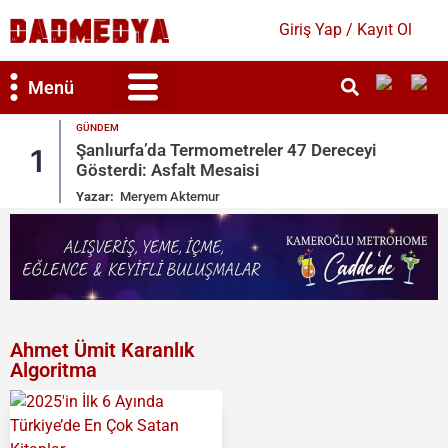
Giriş Yap / Kayıt Ol
Menü
GÜNDEM
Temizliğe Dikkat Etmeyen Eş Boşanmada
2
Tam Kusurlu Sayıldı
Yazar:
Meryem Aktemur
Ahmet Ümit Karanlık
Algoritma