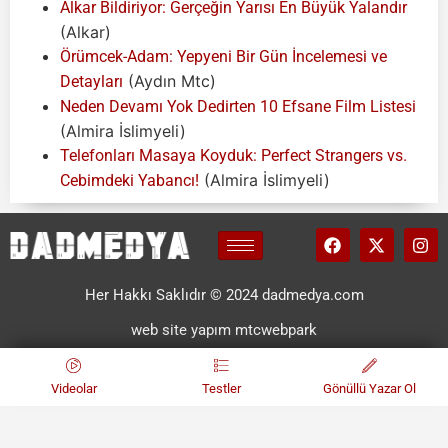
Alkar Bildiriyor: Gerçeğin Yarısı En Büyük Yalandır
(Alkar)
Örümcek-Adam: Yepyeni Bir Gün İncelemesi ve
(Aydın Mtc)
Detayları
Neden Devamı Yok Dedirten 10 Efsane Film Listesi
(Almira İslimyeli)
Telefonları Masaya Koyduk: Perfect Strangers vs.
(Almira İslimyeli)
Cebimdeki Yabancı!
Her Hakkı Saklıdır © 2024 dadmedya.com
web site yapım mtcwebpark
Videolar
Testler
Gönüllü Yazar Ol