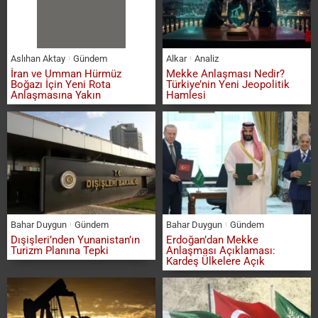
Aslıhan Aktay
Gündem
Alkar
Analiz
İran ve Umman Hürmüz
Mekke Anlaşması Nedir?
Boğazı İçin Yeni Rota
Türkiye’nin Yeni Jeopolitik
Anlaşmasına Yakın
Hamlesi
Bahar Duygun
Gündem
Bahar Duygun
Gündem
Dışişleri’nden Yunanistan’ın
Erdoğan’dan Mekke
Turizm Planına Tepki
Anlaşması Açıklaması:
Kardeş Ülkelere Açık