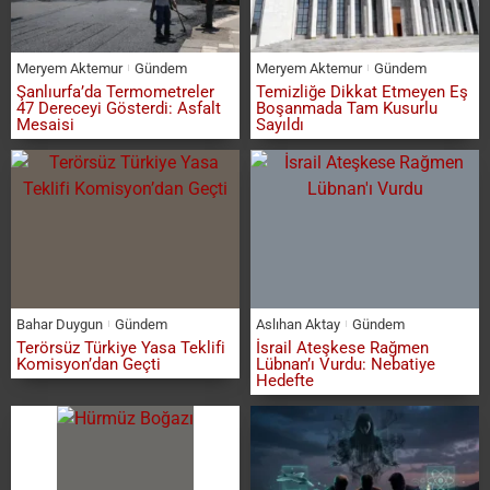
Meryem Aktemur
Gündem
Meryem Aktemur
Gündem
Şanlıurfa’da Termometreler
Temizliğe Dikkat Etmeyen Eş
47 Dereceyi Gösterdi: Asfalt
Boşanmada Tam Kusurlu
Mesaisi
Sayıldı
Bahar Duygun
Gündem
Aslıhan Aktay
Gündem
Terörsüz Türkiye Yasa Teklifi
İsrail Ateşkese Rağmen
Komisyon’dan Geçti
Lübnan’ı Vurdu: Nebatiye
Hedefte