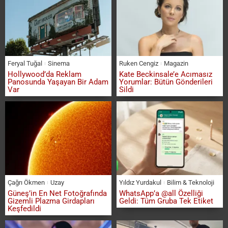
Feryal Tuğal
Sinema
Ruken Cengiz
Magazin
Hollywood’da Reklam
Kate Beckinsale’e Acımasız
Panosunda Yaşayan Bir Adam
Yorumlar: Bütün Gönderileri
Var
Sildi
Çağrı Ökmen
Uzay
Yıldız Yurdakul
Bilim & Teknoloji
Güneş’in En Net Fotoğrafında
WhatsApp’a @all Özelliği
Gizemli Plazma Girdapları
Geldi: Tüm Gruba Tek Etiket
Keşfedildi