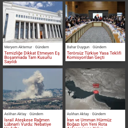
Meryem Aktemur
Gündem
Bahar Duygun
Gündem
Temizliğe Dikkat Etmeyen Eş
Terörsüz Türkiye Yasa Teklifi
Boşanmada Tam Kusurlu
Komisyon’dan Geçti
Sayıldı
Aslıhan Aktay
Gündem
Aslıhan Aktay
Gündem
İsrail Ateşkese Rağmen
İran ve Umman Hürmüz
Lübnan’ı Vurdu: Nebatiye
Boğazı İçin Yeni Rota