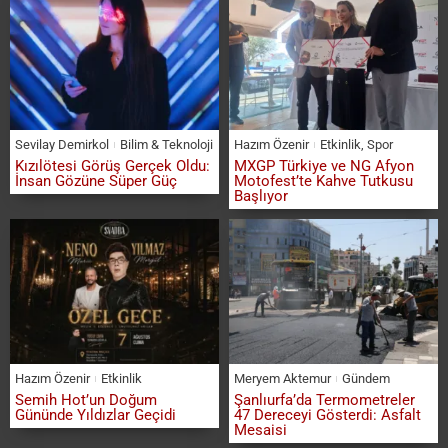
Sevilay Demirkol
Bilim & Teknoloji
Hazım Özenir
Etkinlik
,
Spor
Kızılötesi Görüş Gerçek Oldu:
MXGP Türkiye ve NG Afyon
İnsan Gözüne Süper Güç
Motofest’te Kahve Tutkusu
Başlıyor
Hazım Özenir
Etkinlik
Meryem Aktemur
Gündem
Semih Hot’un Doğum
Şanlıurfa’da Termometreler
Gününde Yıldızlar Geçidi
47 Dereceyi Gösterdi: Asfalt
Mesaisi