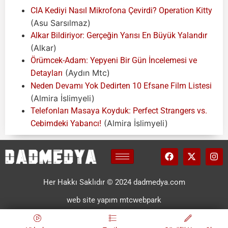
CIA Kediyi Nasıl Mikrofona Çevirdi? Operation Kitty
(Asu Sarsılmaz)
Alkar Bildiriyor: Gerçeğin Yarısı En Büyük Yalandır
(Alkar)
Örümcek-Adam: Yepyeni Bir Gün İncelemesi ve
(Aydın Mtc)
Detayları
Neden Devamı Yok Dedirten 10 Efsane Film Listesi
(Almira İslimyeli)
Telefonları Masaya Koyduk: Perfect Strangers vs.
(Almira İslimyeli)
Cebimdeki Yabancı!
Her Hakkı Saklıdır © 2024 dadmedya.com
web site yapım mtcwebpark