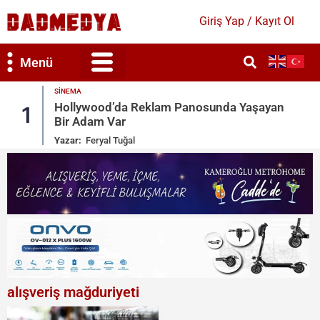
Giriş Yap / Kayıt Ol
Menü
MAGAZIN
a Yaşayan
Kate Beckinsale’e Acımasız Yorumlar
2
Gönderileri Sildi
Yazar:
Ruken Cengiz
alışveriş mağduriyeti