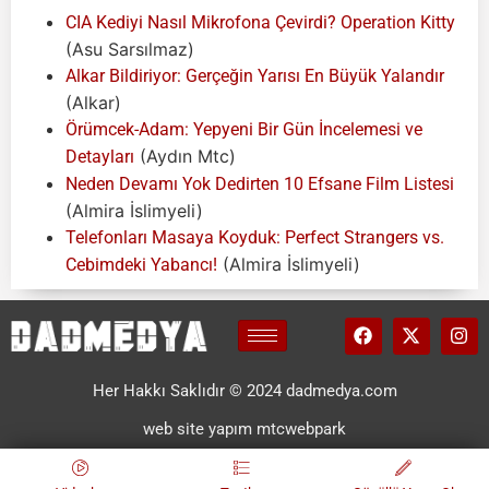
CIA Kediyi Nasıl Mikrofona Çevirdi? Operation Kitty
(Asu Sarsılmaz)
Alkar Bildiriyor: Gerçeğin Yarısı En Büyük Yalandır
(Alkar)
Örümcek-Adam: Yepyeni Bir Gün İncelemesi ve
(Aydın Mtc)
Detayları
Neden Devamı Yok Dedirten 10 Efsane Film Listesi
(Almira İslimyeli)
Telefonları Masaya Koyduk: Perfect Strangers vs.
(Almira İslimyeli)
Cebimdeki Yabancı!
Her Hakkı Saklıdır © 2024 dadmedya.com
web site yapım mtcwebpark