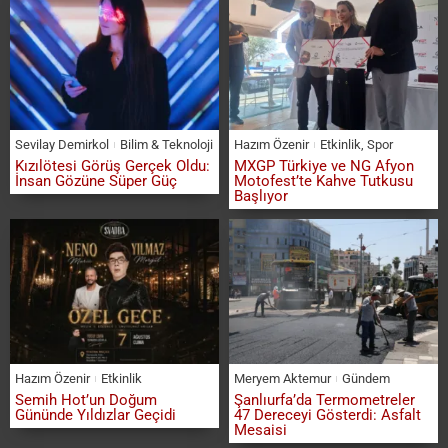
Sevilay Demirkol
Bilim & Teknoloji
Hazım Özenir
Etkinlik
,
Spor
Kızılötesi Görüş Gerçek Oldu:
MXGP Türkiye ve NG Afyon
İnsan Gözüne Süper Güç
Motofest’te Kahve Tutkusu
Başlıyor
Hazım Özenir
Etkinlik
Meryem Aktemur
Gündem
Semih Hot’un Doğum
Şanlıurfa’da Termometreler
Gününde Yıldızlar Geçidi
47 Dereceyi Gösterdi: Asfalt
Mesaisi