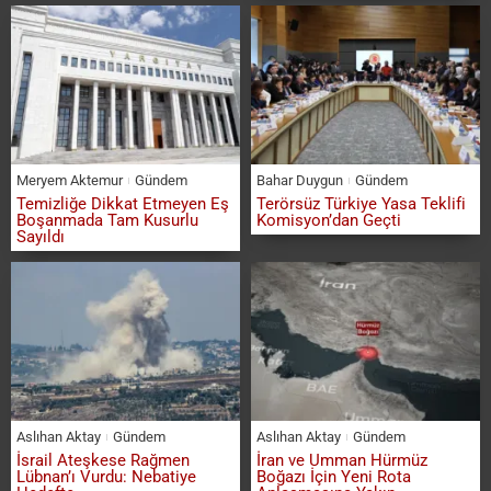
Meryem Aktemur
Gündem
Bahar Duygun
Gündem
Temizliğe Dikkat Etmeyen Eş
Terörsüz Türkiye Yasa Teklifi
Boşanmada Tam Kusurlu
Komisyon’dan Geçti
Sayıldı
Aslıhan Aktay
Gündem
Aslıhan Aktay
Gündem
İsrail Ateşkese Rağmen
İran ve Umman Hürmüz
Lübnan’ı Vurdu: Nebatiye
Boğazı İçin Yeni Rota