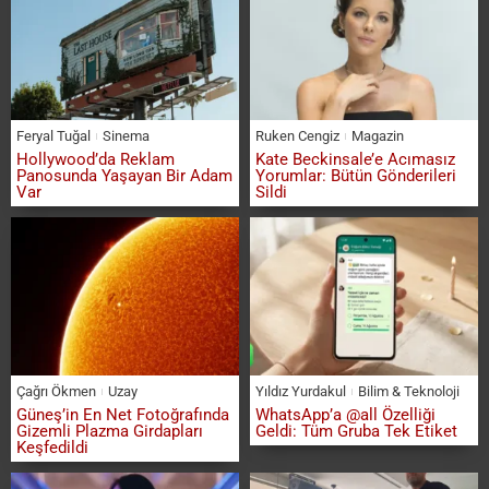
Feryal Tuğal
Sinema
Ruken Cengiz
Magazin
Hollywood’da Reklam
Kate Beckinsale’e Acımasız
Panosunda Yaşayan Bir Adam
Yorumlar: Bütün Gönderileri
Var
Sildi
Çağrı Ökmen
Uzay
Yıldız Yurdakul
Bilim & Teknoloji
Güneş’in En Net Fotoğrafında
WhatsApp’a @all Özelliği
Gizemli Plazma Girdapları
Geldi: Tüm Gruba Tek Etiket
Keşfedildi