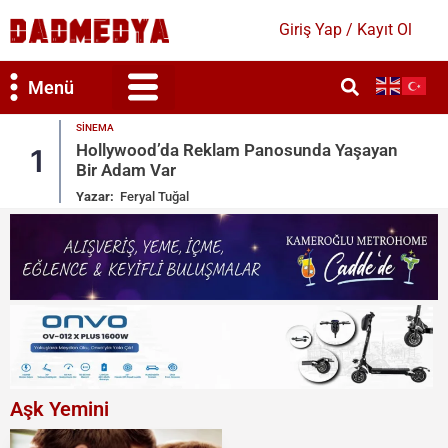
Giriş Yap / Kayıt Ol
Menü
MAGAZIN
unda Yaşayan
Kate Beckinsale’e Acımasız Yorum
2
Gönderileri Sildi
Yazar:
Ruken Cengiz
Aşk Yemini