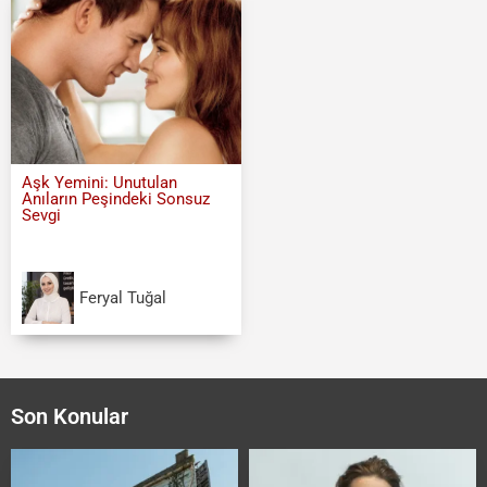
Aşk Yemini: Unutulan
Anıların Peşindeki Sonsuz
Sevgi
Feryal Tuğal
Son Konular