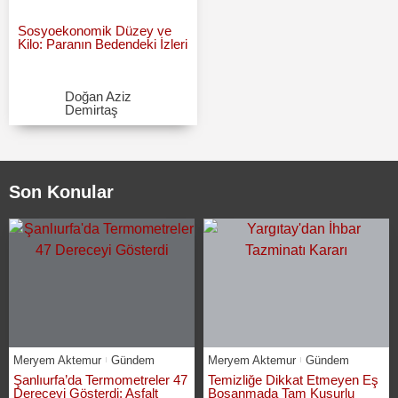
Sosyoekonomik Düzey ve
Kilo: Paranın Bedendeki İzleri
Doğan Aziz
Demirtaş
Son Konular
Meryem Aktemur
Gündem
Meryem Aktemur
Gündem
Şanlıurfa’da Termometreler 47
Temizliğe Dikkat Etmeyen Eş
Dereceyi Gösterdi: Asfalt
Boşanmada Tam Kusurlu