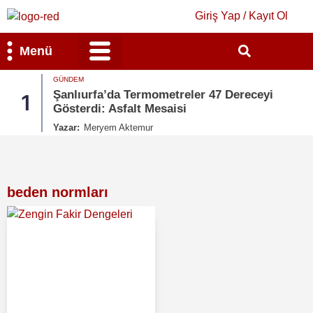
Giriş Yap / Kayıt Ol
Menü
GÜNDEM
Bilim & Teknoloji
Kültür & Sanat
Şanlıurfa’da Termometreler 47 Dereceyi
1
Gösterdi: Asfalt Mesaisi
Yazar:
Meryem Aktemur
beden normları