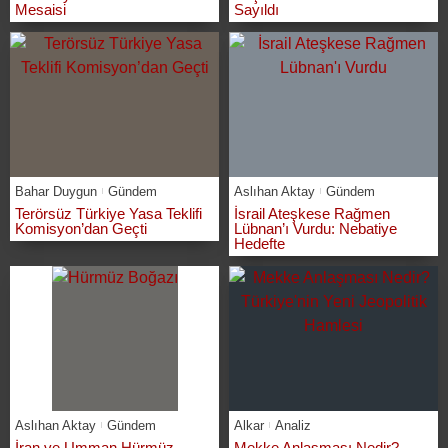
Mesaisi
Sayıldı
Bahar Duygun
Gündem
Aslıhan Aktay
Gündem
Terörsüz Türkiye Yasa Teklifi
İsrail Ateşkese Rağmen
Komisyon’dan Geçti
Lübnan’ı Vurdu: Nebatiye
Hedefte
Aslıhan Aktay
Gündem
Alkar
Analiz
İran ve Umman Hürmüz
Mekke Anlaşması Nedir?