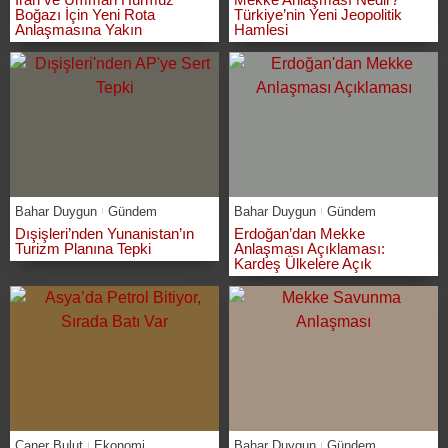
Boğazı İçin Yeni Rota
Türkiye’nin Yeni Jeopolitik
Anlaşmasına Yakın
Hamlesi
Bahar Duygun
Gündem
Bahar Duygun
Gündem
Dışişleri’nden Yunanistan’ın
Erdoğan’dan Mekke
Turizm Planına Tepki
Anlaşması Açıklaması:
Kardeş Ülkelere Açık
Caner Bulut
Ekonomi
Bahar Duygun
Gündem