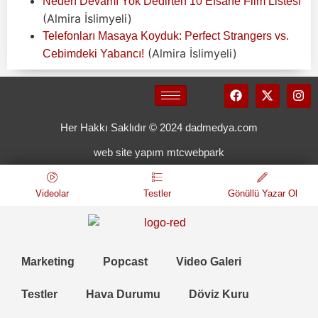
Neden Devamı Yok Dedirten 10 Efsane Film Listesi
(Almira İslimyeli)
Telefonları Masaya Koyduk: Perfect Strangers vs.
(Almira İslimyeli)
Cebimdeki Yabancı!
Her Hakkı Saklıdır © 2024 dadmedya.com
web site yapım mtcwebpark
Videolar
Testler
Gönüllü Yazar Ol
Marketing
Popcast
Video Galeri
Testler
Hava Durumu
Döviz Kuru