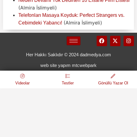
Neden Devamı Yok Dedirten 10 Efsane Film Listesi
(Almira İslimyeli)
Telefonları Masaya Koyduk: Perfect Strangers vs.
(Almira İslimyeli)
Cebimdeki Yabancı!
Her Hakkı Saklıdır © 2024 dadmedya.com
web site yapım mtcwebpark
Videolar
Testler
Gönüllü Yazar Ol