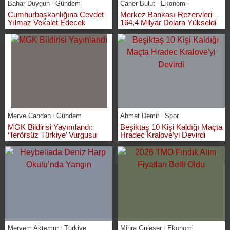
Bahar Duygun
Gündem
Caner Bulut
Ekonomi
Cumhurbaşkanlığına Cevdet
Merkez Bankası Rezervleri
Yılmaz Vekalet Edecek
164,4 Milyar Dolara Yükseldi
Merve Candan
Gündem
Ahmet Demir
Spor
MGK Bildirisi Yayımlandı:
Beşiktaş 10 Kişi Kaldığı Maçta
‘Terörsüz Türkiye’ Vurgusu
Hradec Kralove’yi Devirdi
Meryem Aktemur
Türkiye
Mihra Güleser
Ekonomi