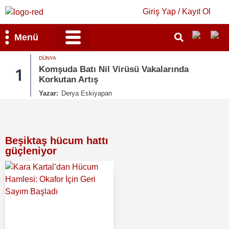
Giriş Yap / Kayıt Ol
Menü
DÜNYA
Bilim & Teknoloji
Kültür & Sanat
Komşuda Batı Nil Virüsü Vakalarında
1
Korkutan Artış
Yazar:
Derya Eskiyapan
Beşiktaş hücum hattı
güçleniyor