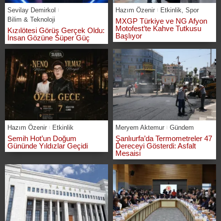
Sevilay Demirkol
Hazım Özenir
Etkinlik
,
Spor
Bilim & Teknoloji
MXGP Türkiye ve NG Afyon
Motofest’te Kahve Tutkusu
Kızılötesi Görüş Gerçek Oldu:
Başlıyor
İnsan Gözüne Süper Güç
Hazım Özenir
Etkinlik
Meryem Aktemur
Gündem
Semih Hot’un Doğum
Şanlıurfa’da Termometreler 47
Gününde Yıldızlar Geçidi
Dereceyi Gösterdi: Asfalt
Mesaisi