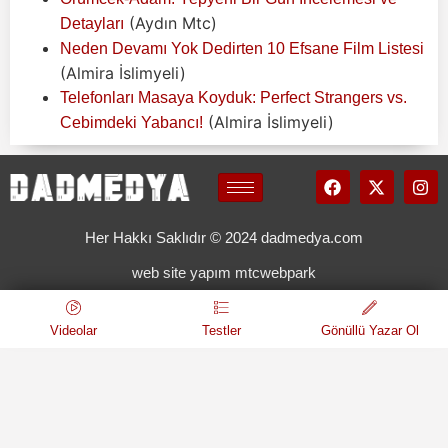
(Aydın Mtc)
Detayları
Neden Devamı Yok Dedirten 10 Efsane Film Listesi
(Almira İslimyeli)
Telefonları Masaya Koyduk: Perfect Strangers vs.
(Almira İslimyeli)
Cebimdeki Yabancı!
Her Hakkı Saklıdır © 2024 dadmedya.com
web site yapım mtcwebpark
Videolar
Testler
Gönüllü Yazar Ol