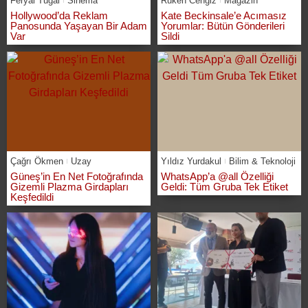
Feryal Tuğal
Sinema
Ruken Cengiz
Magazin
Hollywood’da Reklam
Kate Beckinsale’e Acımasız
Panosunda Yaşayan Bir Adam
Yorumlar: Bütün Gönderileri
Var
Sildi
Çağrı Ökmen
Uzay
Yıldız Yurdakul
Bilim & Teknoloji
Güneş’in En Net Fotoğrafında
WhatsApp’a @all Özelliği
Gizemli Plazma Girdapları
Geldi: Tüm Gruba Tek Etiket
Keşfedildi