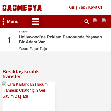
Giriş Yap / Kayıt Ol
Menü
Bilim & Teknoloji
Kültür & Sanat
MAGAZIN
Yaşayan
Kate Beckinsale’e Acımasız Yorumlar:
2
Bütün Gönderileri Sildi
Yazar:
Ruken Cengiz
Beşiktaş kiralık
transfer