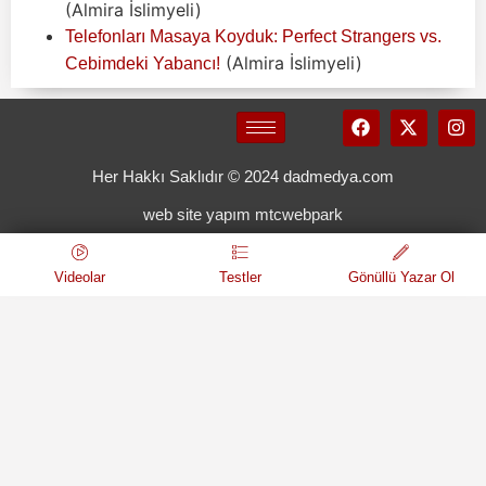
(Almira İslimyeli)
Telefonları Masaya Koyduk: Perfect Strangers vs.
(Almira İslimyeli)
Cebimdeki Yabancı!
Her Hakkı Saklıdır © 2024 dadmedya.com
web site yapım mtcwebpark
Videolar
Testler
Gönüllü Yazar Ol