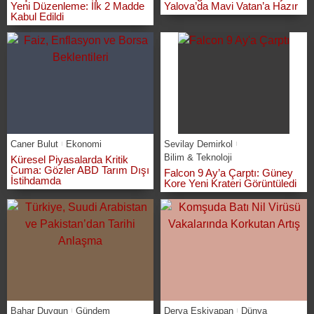
Yeni Düzenleme: İlk 2 Madde
Yalova’da Mavi Vatan’a Hazır
Kabul Edildi
Caner Bulut
Ekonomi
Sevilay Demirkol
Bilim & Teknoloji
Küresel Piyasalarda Kritik
Cuma: Gözler ABD Tarım Dışı
Falcon 9 Ay’a Çarptı: Güney
İstihdamda
Kore Yeni Krateri Görüntüledi
Bahar Duygun
Gündem
Derya Eskiyapan
Dünya