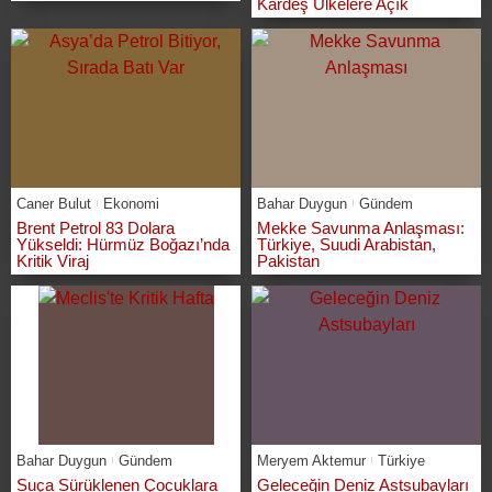
Kardeş Ülkelere Açık
Caner Bulut
Ekonomi
Bahar Duygun
Gündem
Brent Petrol 83 Dolara
Mekke Savunma Anlaşması:
Yükseldi: Hürmüz Boğazı’nda
Türkiye, Suudi Arabistan,
Kritik Viraj
Pakistan
Bahar Duygun
Gündem
Meryem Aktemur
Türkiye
Suça Sürüklenen Çocuklara
Geleceğin Deniz Astsubayları