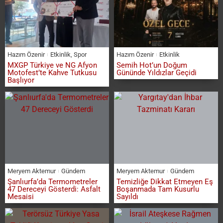
Hazım Özenir
Etkinlik
,
Spor
Hazım Özenir
Etkinlik
MXGP Türkiye ve NG Afyon
Semih Hot’un Doğum
Motofest’te Kahve Tutkusu
Gününde Yıldızlar Geçidi
Başlıyor
Meryem Aktemur
Gündem
Meryem Aktemur
Gündem
Şanlıurfa’da Termometreler
Temizliğe Dikkat Etmeyen Eş
47 Dereceyi Gösterdi: Asfalt
Boşanmada Tam Kusurlu
Mesaisi
Sayıldı