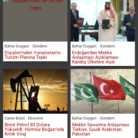
Bahar Duygun
Gündem
Bahar Duygun
Gündem
Dışişleri’nden Yunanistan’ın
Erdoğan’dan Mekke
Turizm Planına Tepki
Anlaşması Açıklaması:
Kardeş Ülkelere Açık
Caner Bulut
Ekonomi
Bahar Duygun
Gündem
Brent Petrol 83 Dolara
Mekke Savunma Anlaşması:
Yükseldi: Hürmüz Boğazı’nda
Türkiye, Suudi Arabistan,
Kritik Viraj
Pakistan