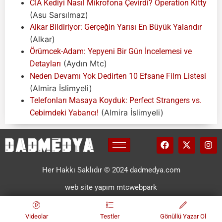
CIA Kediyi Nasıl Mikrofona Çevirdi? Operation Kitty
(Asu Sarsılmaz)
Alkar Bildiriyor: Gerçeğin Yarısı En Büyük Yalandır
(Alkar)
Örümcek-Adam: Yepyeni Bir Gün İncelemesi ve
(Aydın Mtc)
Detayları
Neden Devamı Yok Dedirten 10 Efsane Film Listesi
(Almira İslimyeli)
Telefonları Masaya Koyduk: Perfect Strangers vs.
(Almira İslimyeli)
Cebimdeki Yabancı!
Her Hakkı Saklıdır © 2024 dadmedya.com
web site yapım mtcwebpark
Videolar
Testler
Gönüllü Yazar Ol