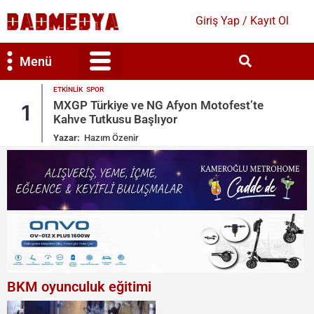
Giriş Yap / Kayıt Ol
Menü
ETKINLIK
SPOR
Bilim & Teknoloji
Kültür & Sanat
MXGP Türkiye ve NG Afyon Motofest’te
1
Kahve Tutkusu Başlıyor
Yazar:
Hazım Özenir
BKM oyunculuk eğitimi