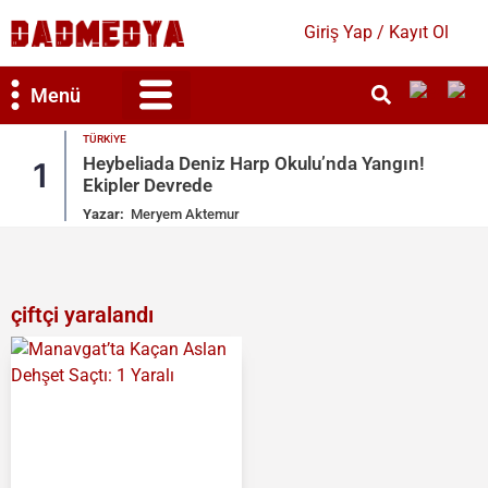
Giriş Yap / Kayıt Ol
Menü
RKIYE
Bilim & Teknoloji
Kültür & Sanat
EKONOMI
eybeliada Deniz Harp Okulu’nda Yangın!
2026 T
2
kipler Devrede
İşte D
zar:
Meryem Aktemur
Yazar:
çiftçi yaralandı