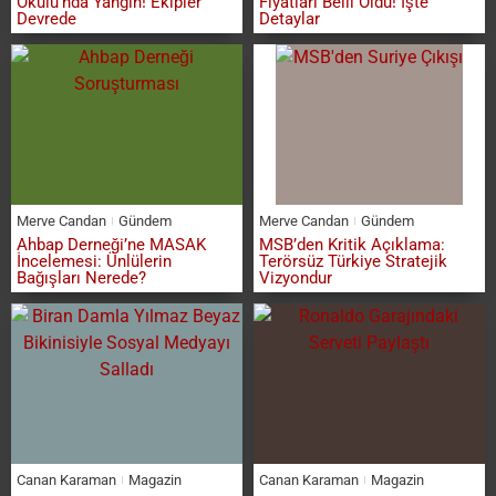
Okulu’nda Yangın! Ekipler
Fiyatları Belli Oldu! İşte
Devrede
Detaylar
Merve Candan
Gündem
Merve Candan
Gündem
Ahbap Derneği’ne MASAK
MSB’den Kritik Açıklama:
İncelemesi: Ünlülerin
Terörsüz Türkiye Stratejik
Bağışları Nerede?
Vizyondur
Canan Karaman
Magazin
Canan Karaman
Magazin