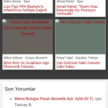
Gülru Ünüvar
Spor
Ahmet Demir
Spor
Luis Figo FIFA Başkanı’nı
İsmail Kartal: “Sturm Graz
Infantino’yu İstifaya Çağırdı
Karşısında Hiç Pozisyon
Vermedik”
Mihra Güleser
Dünya
,
Ekonomi
Feryal Tuğal
Seyahat
,
Türkiye
İklim Krizi Ve Sıcakların Ağır
Van Gölü’nün Saklı Cenneti:
Ekonomik Faturası
Çakıl Adası
Son Yorumlar
için
Merve Boluğur Paralı Abonelik Açtı: Aylık 60 TL
Tuncay B.