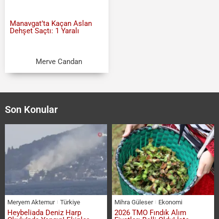
Manavgat’ta Kaçan Aslan
Dehşet Saçtı: 1 Yaralı
Merve Candan
Son Konular
Meryem Aktemur
Türkiye
Mihra Güleser
Ekonomi
Heybeliada Deniz Harp
2026 TMO Fındık Alım