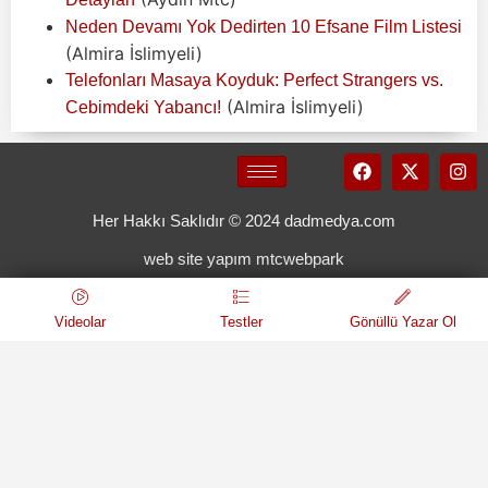
Neden Devamı Yok Dedirten 10 Efsane Film Listesi
(Almira İslimyeli)
Telefonları Masaya Koyduk: Perfect Strangers vs.
(Almira İslimyeli)
Cebimdeki Yabancı!
Her Hakkı Saklıdır © 2024 dadmedya.com
web site yapım mtcwebpark
Videolar
Testler
Gönüllü Yazar Ol