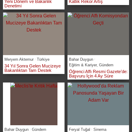
Yeni Dönem ve Bakanlık
Katlık Rekor Artış
Denetimi
Meryem Aktemur
Türkiye
Bahar Duygun
Eğitim & Kariyer
,
Gündem
34 Yıl Sonra Gelen Mucizeye
Bakanlıktan Tam Destek
Öğrenci Affı Resmi Gazete’de:
Başvuru İçin 4 Ay Süre
Bahar Duygun
Gündem
Feryal Tuğal
Sinema