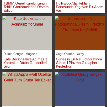
TBMM Genel Kurulu Kanun
Hollywood’da Reklam
Teklifi Görüşmelerine Devam
Panosunda Yaşayan Bir Adam
Ediyor
Var
Ruken Cengiz
Magazin
Çağrı Ökmen
Uzay
Kate Beckinsale’e Acımasız
Güneş’in En Net Fotoğrafında
Yorumlar: Bütün Gönderileri
Gizemli Plazma Girdapları
Sildi
Keşfedildi