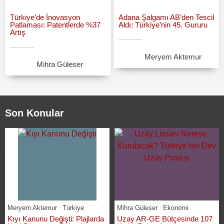
Türkiye’de İnovasyon
Adana Şalgamı AB’den Tescil
Patlaması: Patentlerde %37
Aldı: Türkiye’nin 45. Gururu
Artış
Meryem Aktemur
Mihra Güleser
Son Konular
Meryem Aktemur
Türkiye
Mihra Güleser
Ekonomi
Kıyı Kanunu Değişti: Plajlarda
Uzay AR-GE Bütçesinde 107