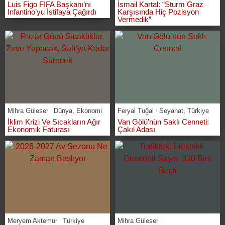
Luis Figo FIFA Başkanı’nı
İsmail Kartal: “Sturm Graz
Infantino’yu İstifaya Çağırdı
Karşısında Hiç Pozisyon
Vermedik”
Mihra Güleser
Dünya
,
Ekonomi
Feryal Tuğal
Seyahat
,
Türkiye
İklim Krizi Ve Sıcakların Ağır
Van Gölü’nün Saklı Cenneti:
Ekonomik Faturası
Çakıl Adası
Meryem Aktemur
Türkiye
Mihra Güleser