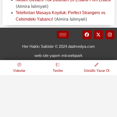
(Almira İslimyeli)
Telefonları Masaya Koyduk: Perfect Strangers vs.
(Almira İslimyeli)
Cebimdeki Yabancı!
Her Hakkı Saklıdır © 2024 dadmedya.com
web site yapım mtcwebpark
Videolar
Testler
Gönüllü Yazar Ol