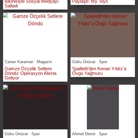
Bikinisiyle Sosyal Medyayı
Paylaştı: My Toys
Salladı
Canan Karaman
Magazin
Gülru Ünüvar
Spor
Gamze Özçelik Setlere
Spalletti’den Kenan Yıldız’a
Döndü: Operasyon Alesta
Övgü Yağmuru
Geliyor
Gülru Ünüvar
Spor
Ahmet Demir
Spor