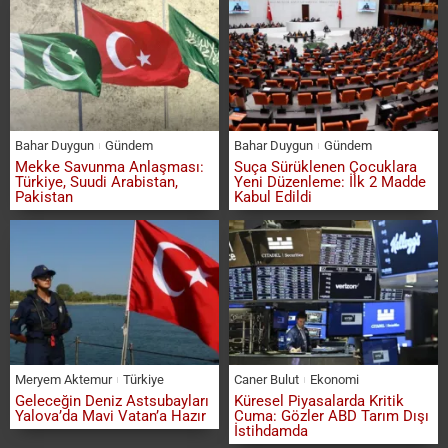
Bahar Duygun
Gündem
Bahar Duygun
Gündem
Mekke Savunma Anlaşması:
Suça Sürüklenen Çocuklara
Türkiye, Suudi Arabistan,
Yeni Düzenleme: İlk 2 Madde
Pakistan
Kabul Edildi
Meryem Aktemur
Türkiye
Caner Bulut
Ekonomi
Geleceğin Deniz Astsubayları
Küresel Piyasalarda Kritik
Yalova’da Mavi Vatan’a Hazır
Cuma: Gözler ABD Tarım Dışı
İstihdamda