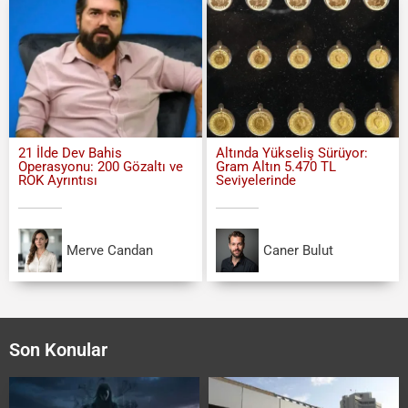
21 İlde Dev Bahis
Altında Yükseliş Sürüyor:
Operasyonu: 200 Gözaltı ve
Gram Altın 5.470 TL
ROK Ayrıntısı
Seviyelerinde
Merve Candan
Caner Bulut
Son Konular