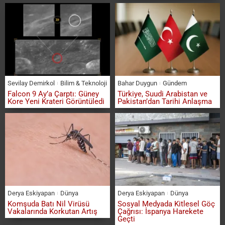
Sevilay Demirkol
Bilim & Teknoloji
Bahar Duygun
Gündem
Falcon 9 Ay’a Çarptı: Güney
Türkiye, Suudi Arabistan ve
Kore Yeni Krateri Görüntüledi
Pakistan’dan Tarihi Anlaşma
Derya Eskiyapan
Dünya
Derya Eskiyapan
Dünya
Komşuda Batı Nil Virüsü
Sosyal Medyada Kitlesel Göç
Vakalarında Korkutan Artış
Çağrısı: İspanya Harekete
Geçti