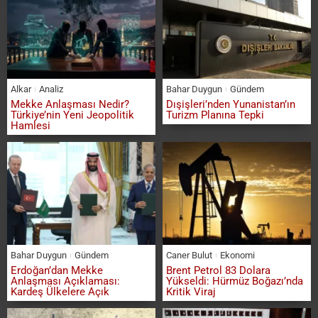
Alkar
Analiz
Bahar Duygun
Gündem
Mekke Anlaşması Nedir?
Dışişleri’nden Yunanistan’ın
Türkiye’nin Yeni Jeopolitik
Turizm Planına Tepki
Hamlesi
Bahar Duygun
Gündem
Caner Bulut
Ekonomi
Erdoğan’dan Mekke
Brent Petrol 83 Dolara
Anlaşması Açıklaması:
Yükseldi: Hürmüz Boğazı’nda
Kardeş Ülkelere Açık
Kritik Viraj