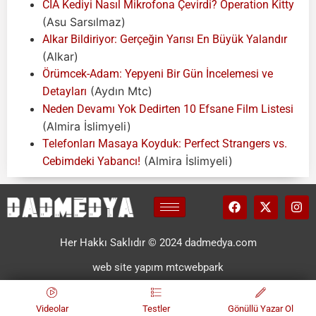
CIA Kediyi Nasıl Mikrofona Çevirdi? Operation Kitty
(Asu Sarsılmaz)
Alkar Bildiriyor: Gerçeğin Yarısı En Büyük Yalandır
(Alkar)
Örümcek-Adam: Yepyeni Bir Gün İncelemesi ve
(Aydın Mtc)
Detayları
Neden Devamı Yok Dedirten 10 Efsane Film Listesi
(Almira İslimyeli)
Telefonları Masaya Koyduk: Perfect Strangers vs.
(Almira İslimyeli)
Cebimdeki Yabancı!
Her Hakkı Saklıdır © 2024 dadmedya.com
web site yapım mtcwebpark
Videolar
Testler
Gönüllü Yazar Ol