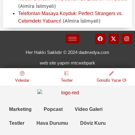
(Almira İslimyeli)
Telefonları Masaya Koyduk: Perfect Strangers vs.
(Almira İslimyeli)
Cebimdeki Yabancı!
Her Hakkı Saklıdır © 2024 dadmedya.com
web site yapım mtcwebpark
Videolar
Testler
Gönüllü Yazar Ol
Marketing
Popcast
Video Galeri
Testler
Hava Durumu
Döviz Kuru