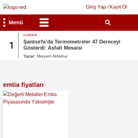
Giriş Yap / Kayıt Ol
Menü
GÜNDEM
Bilim & Teknoloji
Kültür & Sanat
Şanlıurfa’da Termometreler 47 Dereceyi
1
Gösterdi: Asfalt Mesaisi
Yazar:
Meryem Aktemur
emtia fiyatları