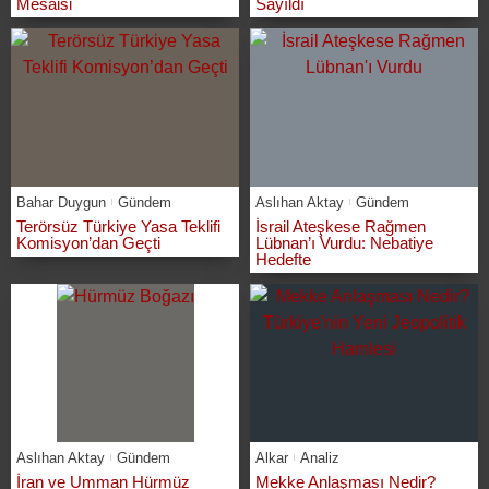
Mesaisi
Sayıldı
Bahar Duygun
Gündem
Aslıhan Aktay
Gündem
Terörsüz Türkiye Yasa Teklifi
İsrail Ateşkese Rağmen
Komisyon’dan Geçti
Lübnan’ı Vurdu: Nebatiye
Hedefte
Aslıhan Aktay
Gündem
Alkar
Analiz
İran ve Umman Hürmüz
Mekke Anlaşması Nedir?