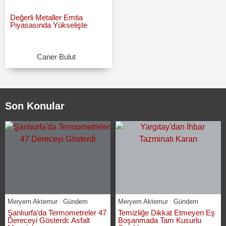
Değerli Metaller Emtia
Piyasasında Yükselişte
Caner Bulut
Son Konular
Meryem Aktemur
Gündem
Meryem Aktemur
Gündem
Şanlıurfa’da Termometreler 47
Temizliğe Dikkat Etmeyen Eş
Dereceyi Gösterdi: Asfalt
Boşanmada Tam Kusurlu