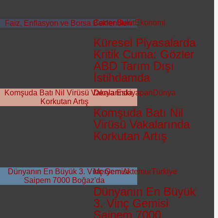
Caner Bulut
Ekonomi
Küresel Piyasalarda
Kritik Cuma: Gözler
ABD Tarım Dışı
İstihdamda
Derya Eskiyapan
Dünya
Komşuda Batı Nil
Virüsü Vakalarında
Korkutan Artış
Meryem Aktemur
Türkiye
Dünyanın En Büyük
3. Vinç Gemisi
Saipem 7000