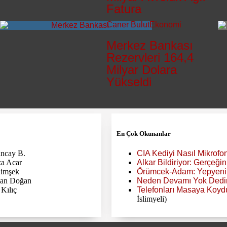
Fatura
Caner Bulut
Ekonomi
Merkez Bankası
Rezervleri 164,4
Milyar Dolara
Yükseldi
En Çok Okunanlar
ncay B.
CIA Kediyi Nasıl Mikrofon
za Acar
Alkar Bildiriyor: Gerçeği
Şimşek
Örümcek-Adam: Yepyeni B
an Doğan
Neden Devamı Yok Dedirt
Kılıç
Telefonları Masaya Koydu
İslimyeli)