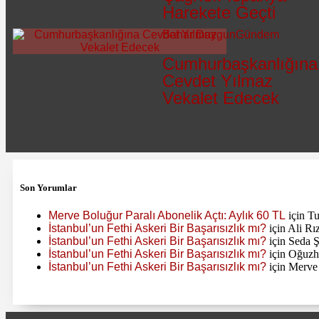
Harekete Geçti
Bahar Duygun
Gündem
Cumhurbaşkanlığına
Cevdet Yılmaz
Vekalet Edecek
Son Yorumlar
Merve Boluğur Paralı Abonelik Açtı: Aylık 60 TL
için
Tu
İstanbul’un Fethi Askeri Bir Başarısızlık mı?
için
Ali Rı
İstanbul’un Fethi Askeri Bir Başarısızlık mı?
için
Seda 
İstanbul’un Fethi Askeri Bir Başarısızlık mı?
için
Oğuzh
İstanbul’un Fethi Askeri Bir Başarısızlık mı?
için
Merve 