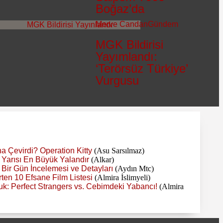
Boğaz’da
Merve Candan
Gündem
MGK Bildirisi
Yayımlandı:
‘Terörsüz Türkiye’
Vurgusu
a Çevirdi? Operation Kitty
(Asu Sarsılmaz)
n Yarısı En Büyük Yalandır
(Alkar)
ir Gün İncelemesi ve Detayları
(Aydın Mtc)
en 10 Efsane Film Listesi
(Almira İslimyeli)
k: Perfect Strangers vs. Cebimdeki Yabancı!
(Almira