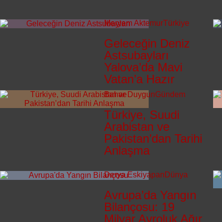
Meryem Aktemur
Türkiye
Geleceğin Deniz
Astsubayları
Yalova’da Mavi
Vatan’a Hazır
Bahar Duygun
Gündem
Türkiye, Suudi
Arabistan ve
Pakistan’dan Tarihi
Anlaşma
Derya Eskiyapan
Dünya
Avrupa’da Yangın
Bilançosu: 19
Milyar Avroluk Ağır