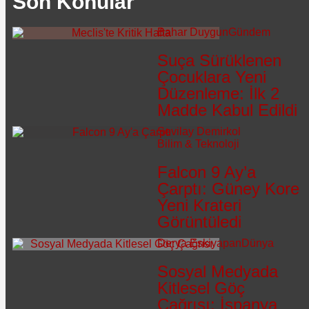
Son Konular
Bahar Duygun
Gündem
Suça Sürüklenen
Çocuklara Yeni
Düzenleme: İlk 2
Madde Kabul Edildi
Sevilay Demirkol
Bilim & Teknoloji
Falcon 9 Ay’a
Çarptı: Güney Kore
Yeni Krateri
Görüntüledi
Derya Eskiyapan
Dünya
Sosyal Medyada
Kitlesel Göç
Çağrısı: İspanya