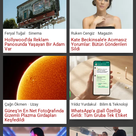
Feryal Tuğal
Sinema
Ruken Cengiz
Magazin
Hollywood’da Reklam
Kate Beckinsale’e Acımasız
Panosunda Yaşayan Bir Adam
Yorumlar: Bütün Gönderileri
Var
Sildi
Çağrı Ökmen
Uzay
Yıldız Yurdakul
Bilim & Teknoloji
Güneş’in En Net Fotoğrafında
WhatsApp’a @all Özelliği
Gizemli Plazma Girdapları
Geldi: Tüm Gruba Tek Etiket
Keşfedildi