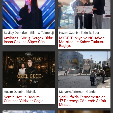
Sevilay Demirkol
Bilim & Teknoloji
Hazım Özenir
Etkinlik
,
Spor
Kızılötesi Görüş Gerçek Oldu:
MXGP Türkiye ve NG Afyon
İnsan Gözüne Süper Güç
Motofest’te Kahve Tutkusu
Başlıyor
Hazım Özenir
Etkinlik
Meryem Aktemur
Gündem
Semih Hot’un Doğum
Şanlıurfa’da Termometreler
Gününde Yıldızlar Geçidi
47 Dereceyi Gösterdi: Asfalt
Mesaisi