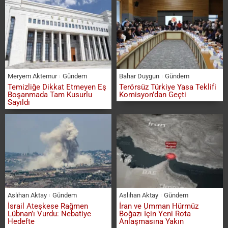
Meryem Aktemur
Gündem
Bahar Duygun
Gündem
Temizliğe Dikkat Etmeyen Eş
Terörsüz Türkiye Yasa Teklifi
Boşanmada Tam Kusurlu
Komisyon’dan Geçti
Sayıldı
Aslıhan Aktay
Gündem
Aslıhan Aktay
Gündem
İsrail Ateşkese Rağmen
İran ve Umman Hürmüz
Lübnan’ı Vurdu: Nebatiye
Boğazı İçin Yeni Rota
Hedefte
Anlaşmasına Yakın