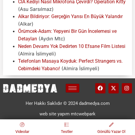
CIA Kediyi Nasıl Mikrofona Çevirdi? Operation Kitty
(Asu Sarsılmaz)
Alkar Bildiriyor: Gerçeğin Yarısı En Büyük Yalandır
(Alkar)
Örümcek-Adam: Yepyeni Bir Gün İncelemesi ve
(Aydın Mtc)
Detayları
Neden Devamı Yok Dedirten 10 Efsane Film Listesi
(Almira İslimyeli)
Telefonları Masaya Koyduk: Perfect Strangers vs.
(Almira İslimyeli)
Cebimdeki Yabancı!
Her Hakkı Saklıdır © 2024 dadmedya.com
web site yapım mtcwebpark
Videolar
Testler
Gönüllü Yazar Ol