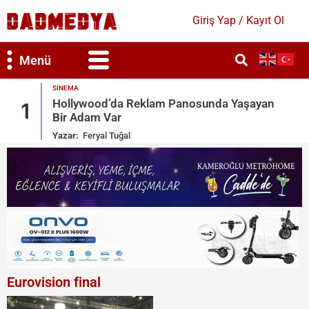
Giriş Yap / Kayıt Ol
Menü
MAGAZIN
osunda Yaşayan
Kate Beckinsale’e Acımasız Yo
2
Gönderileri Sildi
Yazar:
Ruken Cengiz
Eurovision final