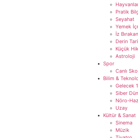
Hayvanla
Pratik Bil
Seyahat
Yemek İ
İz Bırakan
Derin Tar
Küçük Hik
Astroloji
Spor
Canlı Sko
Bilim & Teknolo
Gelecek 
Siber Dü
Nöro-Ha
Uzay
Kültür & Sanat
Sinema
Müzik
Tiyatro