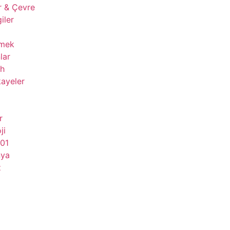
r & Çevre
giler
çmek
lar
ih
ayeler
r
ji
101
nya
z