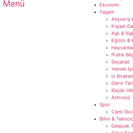
Menü
Ekonomi
Yaşam
Alışveriş
Kişisel Ge
Aşk & İliş
Eğitim & 
Hayvanla
Pratik Bil
Seyahat
Yemek İ
İz Bırakan
Derin Tar
Küçük Hik
Astroloji
Spor
Canlı Sko
Bilim & Teknolo
Gelecek 
Siber Dü