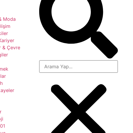
 & Moda
lişim
kiler
Kariyer
r & Çevre
giler
çmek
lar
ih
ayeler
r
ji
101
nya