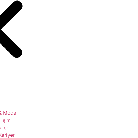
 & Moda
lişim
kiler
Kariyer