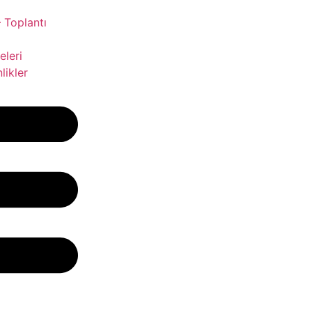
 Toplantı
leri
likler