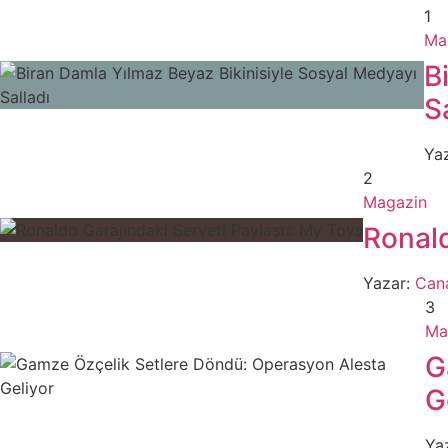
1
Ma
B
S
Yaz
2
Magazin
Ronald
Yazar:
Can
3
Ma
G
G
Ya