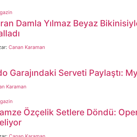
gazin
iran Damla Yılmaz Beyaz Bikinisiy
alladı
ar:
Canan Karaman
o Garajındaki Serveti Paylaştı: M
an Karaman
gazin
amze Özçelik Setlere Döndü: Ope
eliyor
zar:
Canan Karaman