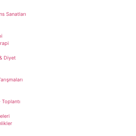
s Sanatları
pi
rapi
& Diyet
Yarışmaları
 Toplantı
leri
likler