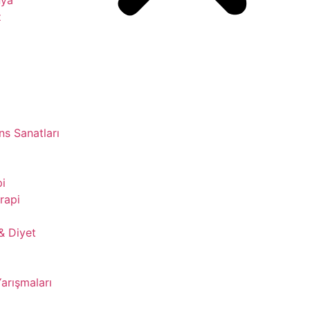
z
s Sanatları
pi
rapi
& Diyet
Yarışmaları