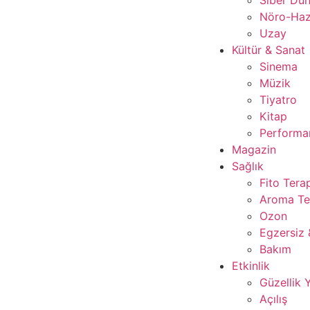
Nöro-Ha
Uzay
Kültür & Sanat
Sinema
Müzik
Tiyatro
Kitap
Performan
Magazin
Sağlık
Fito Tera
Aroma Te
Ozon
Egzersiz 
Bakım
Etkinlik
Güzellik 
Açılış