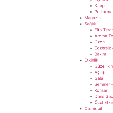
Kitap
Performan
Magazin
Sağlık
Fito Tera
Aroma Te
Ozon
Egzersiz 
Bakım
Etkinlik
Güzellik 
Açılış
Gala
Seminer –
Konser
Dans Gece
Özel Etkin
Otomobil