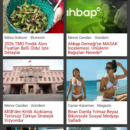
Mihra Güleser
Ekonomi
Merve Candan
Gündem
2026 TMO Fındık Alım
Ahbap Derneği’ne MASAK
Fiyatları Belli Oldu! İşte
İncelemesi: Ünlülerin
Detaylar
Bağışları Nerede?
Merve Candan
Gündem
Canan Karaman
Magazin
MSB’den Kritik Açıklama:
Biran Damla Yılmaz Beyaz
Terörsüz Türkiye Stratejik
Bikinisiyle Sosyal Medyayı
Vizyondur
Salladı