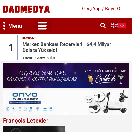
Giriş Yap / Kayıt Ol
Menü
GÜNDEM
ilyar
MGK Bildirisi Yayımlandı: ‘Terörsüz Türk
2
Vurgusu
Yazar:
Merve Candan
François Letexier