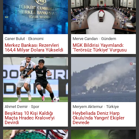
Caner Bulut
Ekonomi
Merve Candan
Gündem
Merkez Bankası Rezervleri
MGK Bildirisi Yayımlandı:
164,4 Milyar Dolara Yükseldi
‘Terörsüz Türkiye’ Vurgusu
Ahmet Demir
Spor
Meryem Aktemur
Türkiye
Beşiktaş 10 Kişi Kaldığı
Heybeliada Deniz Harp
Maçta Hradec Kralove’yi
Okulu’nda Yangın! Ekipler
Devirdi
Devrede