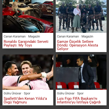
Canan Karaman
Magazin
Canan Karaman
Magazin
Ronaldo Garajındaki Serveti
Gamze Özçelik Setlere
Paylaştı: My Toys
Döndü: Operasyon Alesta
Geliyor
Gülru Ünüvar
Spor
Gülru Ünüvar
Spor
Spalletti’den Kenan Yıldız’a
Luis Figo FIFA Başkanı’nı
Övgü Yağmuru
Infantino’yu İstifaya Çağırdı