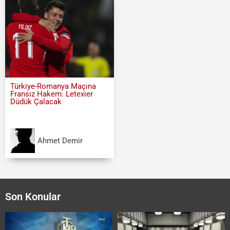
Türkiye-Romanya Maçına
Fransız Hakem: Letexier
Düdük Çalacak
Ahmet Demir
Son Konular