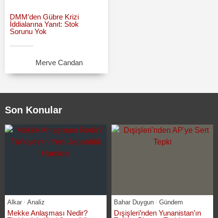
DMM’den Gübre Krizi
İddialarına Yanıt: Stok
Sorunu Yok
Merve Candan
Son Konular
Alkar
Analiz
Bahar Duygun
Gündem
Mekke Anlaşması Nedir?
Dışişleri’nden Yunanistan’ın