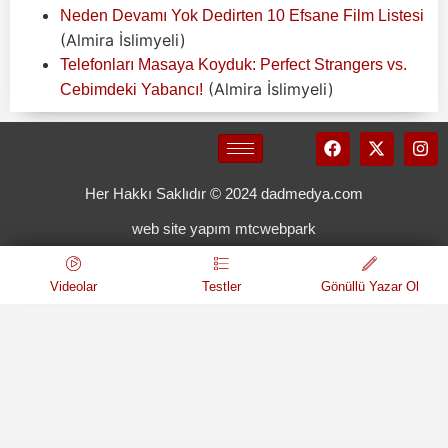
Neden Devamı Yok Dedirten 10 Efsane Film Listesi
(Almira İslimyeli)
Telefonları Masaya Koyduk: Perfect Strangers vs.
(Almira İslimyeli)
Cebimdeki Yabancı!
Her Hakkı Saklıdır © 2024 dadmedya.com
web site yapım mtcwebpark
Videolar
Testler
Gönüllü Yazar Ol