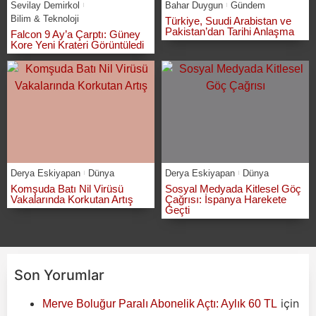
Sevilay Demirkol
Bahar Duygun
Gündem
Bilim & Teknoloji
Türkiye, Suudi Arabistan ve
Pakistan’dan Tarihi Anlaşma
Falcon 9 Ay’a Çarptı: Güney
Kore Yeni Krateri Görüntüledi
Derya Eskiyapan
Dünya
Derya Eskiyapan
Dünya
Komşuda Batı Nil Virüsü
Sosyal Medyada Kitlesel Göç
Vakalarında Korkutan Artış
Çağrısı: İspanya Harekete
Geçti
Son Yorumlar
için
Merve Boluğur Paralı Abonelik Açtı: Aylık 60 TL