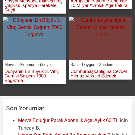
Sosyal Medyada Kitlesel Göç
Avrupa’da Yangın Bilançosu:
Çağrısı: İspanya Harekete
19 Milyar Avroluk Ağır Fatura
Geçti
Meryem Aktemur
Türkiye
Bahar Duygun
Gündem
Dünyanın En Büyük 3. Vinç
Cumhurbaşkanlığına Cevdet
Gemisi Saipem 7000
Yılmaz Vekalet Edecek
Boğaz’da
Son Yorumlar
için
Merve Boluğur Paralı Abonelik Açtı: Aylık 60 TL
Tuncay B.
için
Ali