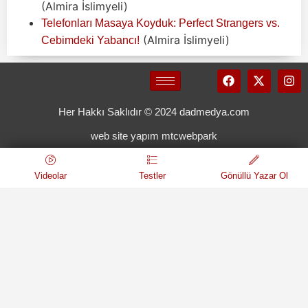
(Almira İslimyeli)
Telefonları Masaya Koyduk: Perfect Strangers vs.
(Almira İslimyeli)
Cebimdeki Yabancı!
Her Hakkı Saklıdır © 2024 dadmedya.com
web site yapım mtcwebpark
Videolar
Testler
Gönüllü Yazar Ol