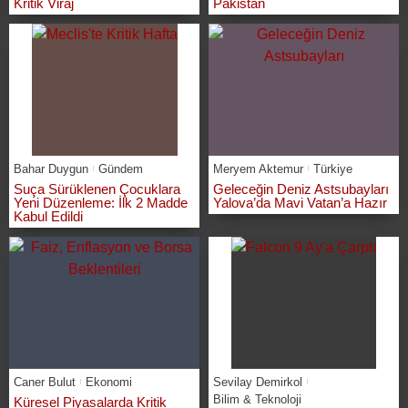
Kritik Viraj
Pakistan
Bahar Duygun
Gündem
Meryem Aktemur
Türkiye
Suça Sürüklenen Çocuklara
Geleceğin Deniz Astsubayları
Yeni Düzenleme: İlk 2 Madde
Yalova’da Mavi Vatan’a Hazır
Kabul Edildi
Caner Bulut
Ekonomi
Sevilay Demirkol
Bilim & Teknoloji
Küresel Piyasalarda Kritik