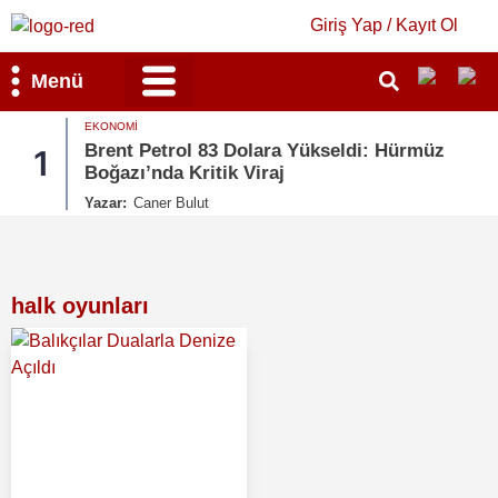
Giriş Yap / Kayıt Ol
Menü
EKONOMI
Bilim & Teknoloji
Kültür & Sanat
Brent Petrol 83 Dolara Yükseldi: Hürmüz
1
Boğazı’nda Kritik Viraj
Yazar:
Caner Bulut
halk oyunları