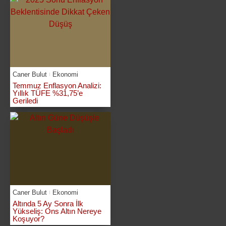
Caner Bulut
Ekonomi
Temmuz Enflasyon Analizi:
Yıllık TÜFE %31,75’e
Geriledi
Caner Bulut
Ekonomi
Altında 5 Ay Sonra İlk
Yükseliş: Ons Altın Nereye
Koşuyor?