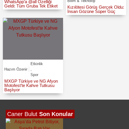
Bilim & Teknoloji
WhatsApp’a @all Özelliği
Geldi: Tüm Gruba Tek Etiket
Kızılötesi Görüş Gerçek Oldu:
İnsan Gözüne Süper Güç
Etkinlik
Hazım Özenir
,
Spor
MXGP Türkiye ve NG Afyon
Motofest’te Kahve Tutkusu
Başlıyor
Caner Bulut
Son Konular