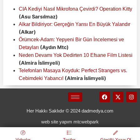
CIA Kediyi Nasıl Mikrofona Çevirdi? Operation Kitty
(Asu Sarsılmaz)
Alkar Bildiriyor: Gerçeğin Yarısı En Büyük Yalandır
(Alkar)
Örümcek-Adam: Yepyeni Bir Gün İncelemesi ve
(Aydın Mtc)
Detayları
Neden Devamı Yok Dedirten 10 Efsane Film Listesi
(Almira İslimyeli)
Telefonları Masaya Koyduk: Perfect Strangers vs.
(Almira İslimyeli)
Cebimdeki Yabancı!
Her Hakkı Saklıdır © 2024 dadmedya.com
web site yapım mtcwebpark
Videolar
Testler
Gönüllü Yazar Ol