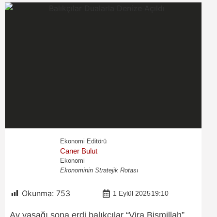
Ekonomi Editörü
Caner Bulut
Ekonomi
Ekonominin Stratejik Rotası
Okunma:
753
1 Eylül 2025
19:10
Av yasağı sona erdi balıkçılar “Vira Bismillah”