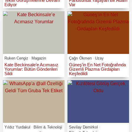
Teklifi Görüşmelerine Devam
Panosunda Yaşayan Bir Adam
Ediyor
Var
Ruken Cengiz
Magazin
Çağrı Ökmen
Uzay
Kate Beckinsale’e Acımasız
Güneş’in En Net Fotoğrafında
Yorumlar: Bütün Gönderileri
Gizemli Plazma Girdapları
Sildi
Keşfedildi
Yıldız Yurdakul
Bilim & Teknoloji
Sevilay Demirkol