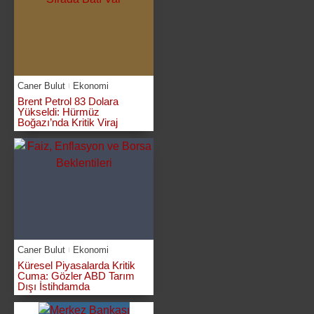
Caner Bulut
Ekonomi
Brent Petrol 83 Dolara
Yükseldi: Hürmüz
Boğazı’nda Kritik Viraj
Caner Bulut
Ekonomi
Küresel Piyasalarda Kritik
Cuma: Gözler ABD Tarım
Dışı İstihdamda