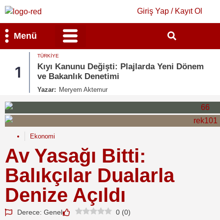
Giriş Yap / Kayıt Ol
Menü
TÜRKIYE
Bilim & Teknoloji
Kültür & Sanat
Kıyı Kanunu Değişti: Plajlarda Yeni Dönem
1
ve Bakanlık Denetimi
Yazar:
Meryem Aktemur
Ekonomi
Av Yasağı Bitti:
Balıkçılar Dualarla
Denize Açıldı
Derece: Genel
0
(
0
)