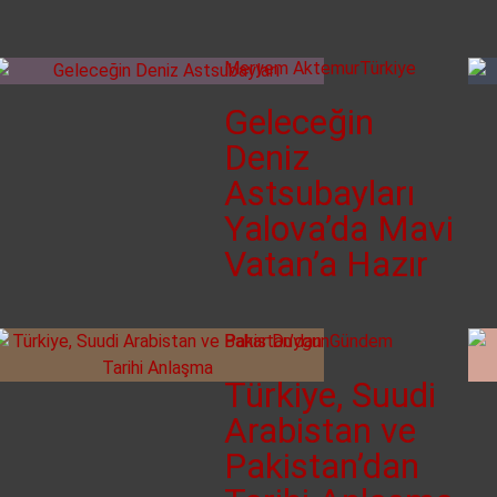
Meryem Aktemur
Türkiye
Geleceğin
Deniz
Astsubayları
Yalova’da Mavi
Vatan’a Hazır
Bahar Duygun
Gündem
Türkiye, Suudi
Arabistan ve
Pakistan’dan