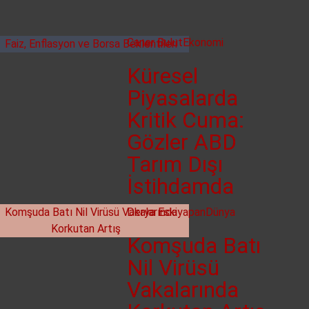
Caner Bulut
Ekonomi
Küresel
Piyasalarda
Kritik Cuma:
Gözler ABD
Tarım Dışı
İstihdamda
Derya Eskiyapan
Dünya
Komşuda Batı
Nil Virüsü
Vakalarında