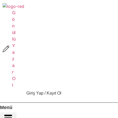
İçeriğe
atla
G
ö
n
ül
lü
Y
a
z
a
r
O
l
Giriş Yap / Kayıt Ol
Menü