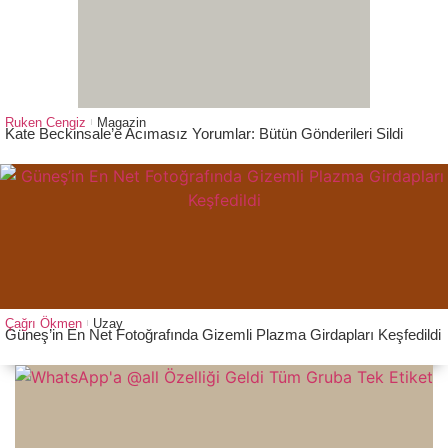
Ruken Cengiz
Magazin
Kate Beckinsale’e Acımasız Yorumlar: Bütün Gönderileri Sildi
Çağrı Ökmen
Uzay
Güneş’in En Net Fotoğrafında Gizemli Plazma Girdapları Keşfedildi