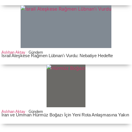
Aslıhan Aktay
Gündem
İsrail Ateşkese Rağmen Lübnan’ı Vurdu: Nebatiye Hedefte
Aslıhan Aktay
Gündem
İran ve Umman Hürmüz Boğazı İçin Yeni Rota Anlaşmasına Yakın