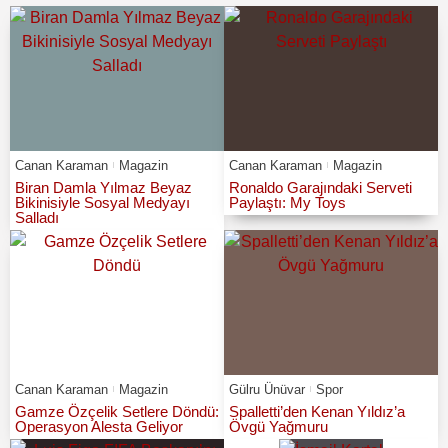
Canan Karaman
Magazin
Canan Karaman
Magazin
Biran Damla Yılmaz Beyaz
Ronaldo Garajındaki Serveti
Bikinisiyle Sosyal Medyayı
Paylaştı: My Toys
Salladı
Canan Karaman
Magazin
Gülru Ünüvar
Spor
Gamze Özçelik Setlere Döndü:
Spalletti’den Kenan Yıldız’a
Operasyon Alesta Geliyor
Övgü Yağmuru