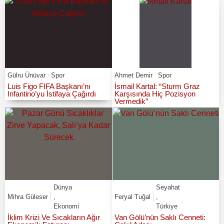
Gülru Ünüvar
Spor
Ahmet Demir
Spor
Luis Figo FIFA Başkanı’nı
İsmail Kartal: “Sturm Graz
Infantino’yu İstifaya Çağırdı
Karşısında Hiç Pozisyon
Vermedik”
Dünya
Seyahat
Mihra Güleser
,
Feryal Tuğal
,
Ekonomi
Türkiye
İklim Krizi Ve Sıcakların Ağır
Van Gölü’nün Saklı Cenneti: