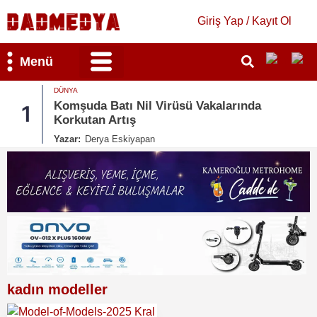
Giriş Yap / Kayıt Ol
Menü
DÜNYA
Bilim & Teknoloji
Kültür & Sanat
DÜN
Komşuda Batı Nil Virüsü Vakalarında
So
2
Korkutan Artış
İs
Yazar:
Derya Eskiyapan
Yaz
kadın modeller