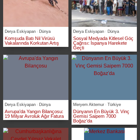
Derya Eskiyapan
Dünya
Derya Eskiyapan
Dünya
Komşuda Batı Nil Virüsü
Sosyal Medyada Kitlesel Göç
Vakalarında Korkutan Artış
Çağrısı: İspanya Harekete
Geçti
Derya Eskiyapan
Dünya
Meryem Aktemur
Türkiye
Avrupa’da Yangın Bilançosu:
Dünyanın En Büyük 3. Vinç
19 Milyar Avroluk Ağır Fatura
Gemisi Saipem 7000
Boğaz’da