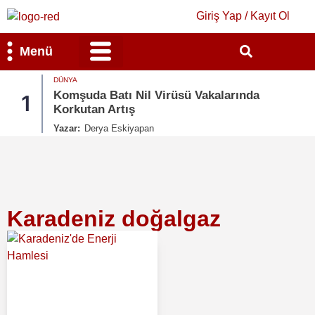
Giriş Yap / Kayıt Ol
Menü
DÜNYA
Bilim & Teknoloji
Kültür & Sanat
Komşuda Batı Nil Virüsü Vakalarında
1
Korkutan Artış
Yazar:
Derya Eskiyapan
Karadeniz doğalgaz