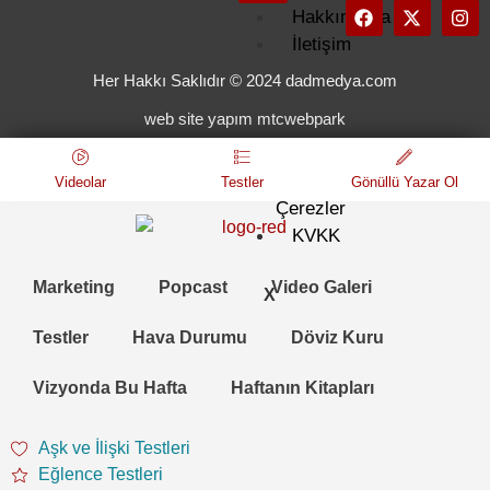
Hakkımızda
İletişim
Künye
Her Hakkı Saklıdır © 2024 dadmedya.com
Kullanım
web site yapım mtcwebpark
Koşulları
Gizlilik
ve
Videolar
Testler
Gönüllü Yazar Ol
Çerezler
KVKK
Marketing
Popcast
Video Galeri
X
Testler
Hava Durumu
Döviz Kuru
Vizyonda Bu Hafta
Haftanın Kitapları
Aşk ve İlişki Testleri
Eğlence Testleri