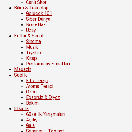
Canlı Skor
Bilim & Teknoloji
Gelecek 101
Siber Dünya
Nöro-Haz
Uzay
Kültür & Sanat
Sinema
Müzik
Tiyatro
Kitap
Performans Sanatları
Magazin
Sağlık
Fito Terapi
Aroma Terapi
Ozon
Egzersiz & Diyet
Bakım
Etkinlik
Güzellik Yarışmaları
Açılış
Gala
Seminer – Toplantı