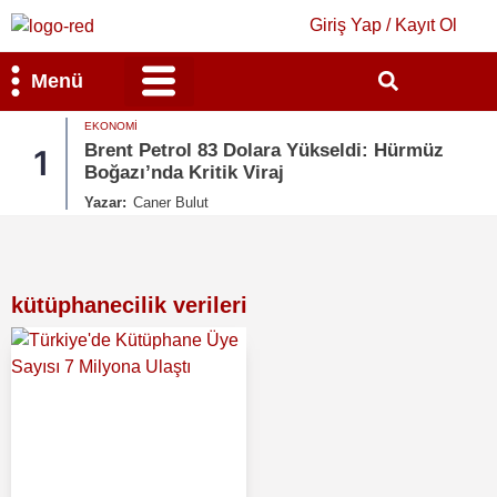
Giriş Yap / Kayıt Ol
Menü
EKONOMI
Bilim & Teknoloji
Kültür & Sanat
Brent Petrol 83 Dolara Yükseldi: Hürmüz
1
Boğazı’nda Kritik Viraj
Yazar:
Caner Bulut
kütüphanecilik verileri