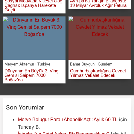
Sosyal Medyada Kitlesel Göç
Avrupa’da Yangın Bilançosu:
Çağrısı: İspanya Harekete
19 Milyar Avroluk Ağır Fatura
Geçti
Meryem Aktemur
Türkiye
Bahar Duygun
Gündem
Dünyanın En Büyük 3. Vinç
Cumhurbaşkanlığına Cevdet
Gemisi Saipem 7000
Yılmaz Vekalet Edecek
Boğaz’da
Son Yorumlar
için
Merve Boluğur Paralı Abonelik Açtı: Aylık 60 TL
Tuncay B.
için
Ali