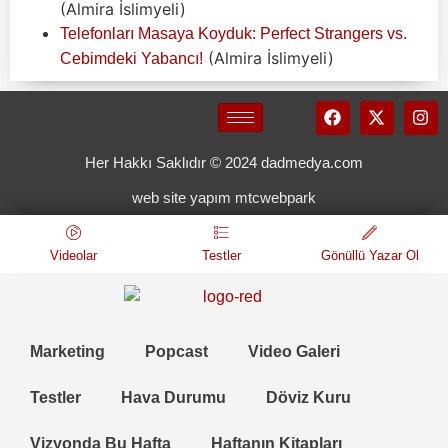
(Almira İslimyeli)
Telefonları Masaya Koyduk: Perfect Strangers vs.
(Almira İslimyeli)
Cebimdeki Yabancı!
Her Hakkı Saklıdır © 2024 dadmedya.com
web site yapım mtcwebpark
Videolar
Testler
Gönüllü Yazar Ol
Marketing
Popcast
Video Galeri
Testler
Hava Durumu
Döviz Kuru
Vizyonda Bu Hafta
Haftanın Kitapları