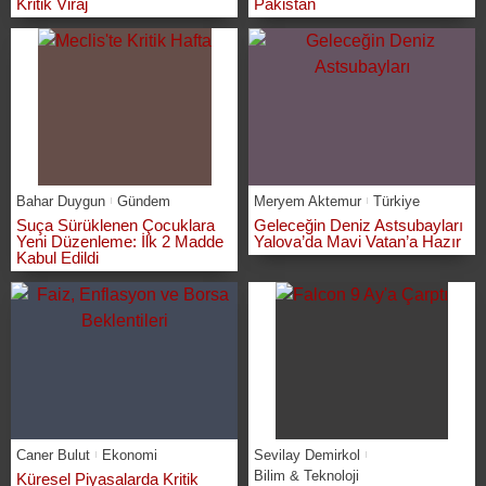
Kritik Viraj
Pakistan
Bahar Duygun
Gündem
Meryem Aktemur
Türkiye
Suça Sürüklenen Çocuklara
Geleceğin Deniz Astsubayları
Yeni Düzenleme: İlk 2 Madde
Yalova’da Mavi Vatan’a Hazır
Kabul Edildi
Caner Bulut
Ekonomi
Sevilay Demirkol
Bilim & Teknoloji
Küresel Piyasalarda Kritik