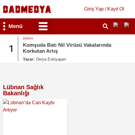
Giriş Yap / Kayıt Ol
Menü
Bilim & Teknoloji
Kültür & Sanat
DÜNYA
da Batı Nil Virüsü Vakalarında
Sosyal Me
2
tan Artış
İspanya H
Derya Eskiyapan
Yazar:
Derya
Lübnan Sağlık
Bakanlığı