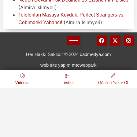
(Almira İslimyeli)
Telefonları Masaya Koyduk: Perfect Strangers vs.
(Almira İslimyeli)
Cebimdeki Yabancı!
Her Hakkı Saklıdır © 2024 dadmedya.com
web site yapım mtcwebpark
Videolar
Testler
Gönüllü Yazar Ol