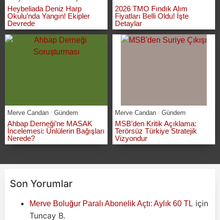
Heybeliada Deniz Harp
2026 TMO Fındık Alım
Okulu’nda Yangın! Ekipler
Fiyatları Belli Oldu! İşte
Devrede
Detaylar
Merve Candan
Gündem
Merve Candan
Gündem
Ahbap Derneği’ne MASAK
MSB’den Kritik Açıklama:
İncelemesi: Ünlülerin Bağışları
Terörsüz Türkiye Stratejik
Nerede?
Vizyondur
Son Yorumlar
için
Merve Boluğur Paralı Abonelik Açtı: Aylık 60 TL
Tuncay B.