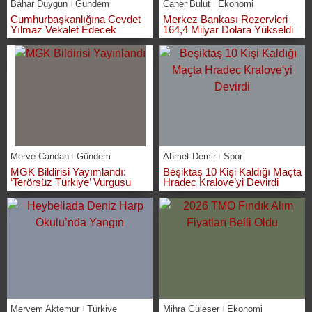
Bahar Duygun
Gündem
Caner Bulut
Ekonomi
Cumhurbaşkanlığına Cevdet
Merkez Bankası Rezervleri
Yılmaz Vekalet Edecek
164,4 Milyar Dolara Yükseldi
Merve Candan
Gündem
Ahmet Demir
Spor
MGK Bildirisi Yayımlandı:
Beşiktaş 10 Kişi Kaldığı Maçta
‘Terörsüz Türkiye’ Vurgusu
Hradec Kralove’yi Devirdi
Meryem Aktemur
Türkiye
Mihra Güleser
Ekonomi