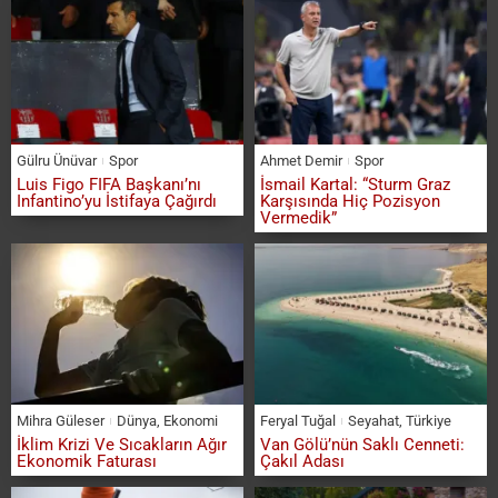
Gülru Ünüvar
Spor
Ahmet Demir
Spor
Luis Figo FIFA Başkanı’nı
İsmail Kartal: “Sturm Graz
Infantino’yu İstifaya Çağırdı
Karşısında Hiç Pozisyon
Vermedik”
Mihra Güleser
Dünya
,
Ekonomi
Feryal Tuğal
Seyahat
,
Türkiye
İklim Krizi Ve Sıcakların Ağır
Van Gölü’nün Saklı Cenneti:
Ekonomik Faturası
Çakıl Adası