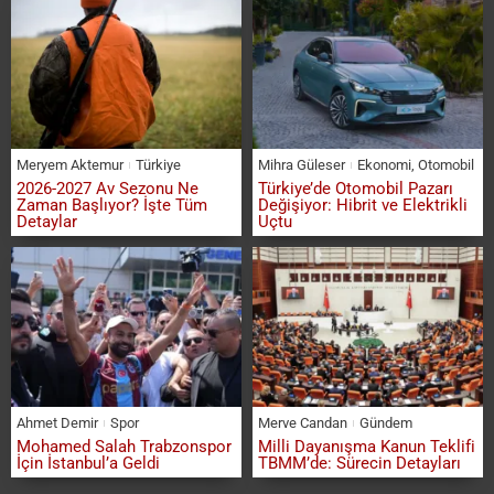
Meryem Aktemur
Türkiye
Mihra Güleser
Ekonomi
,
Otomobil
2026-2027 Av Sezonu Ne
Türkiye’de Otomobil Pazarı
Zaman Başlıyor? İşte Tüm
Değişiyor: Hibrit ve Elektrikli
Detaylar
Uçtu
Ahmet Demir
Spor
Merve Candan
Gündem
Mohamed Salah Trabzonspor
Milli Dayanışma Kanun Teklifi
İçin İstanbul’a Geldi
TBMM’de: Sürecin Detayları