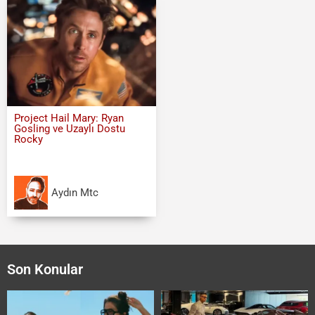
Project Hail Mary: Ryan
Gosling ve Uzaylı Dostu
Rocky
Aydın Mtc
Son Konular