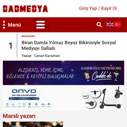
Giriş Yap / Kayıt Ol
Menü
MAGAZIN
isiyle Sosyal
Ronaldo Garajındaki Serveti Paylaşt
2
Toys
Yazar:
Canan Karaman
Marslı yazarı