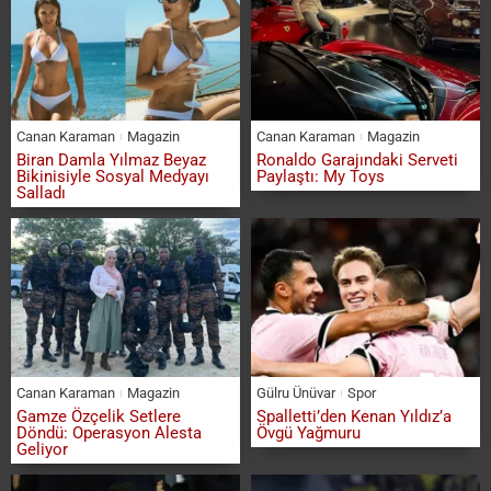
Canan Karaman
Magazin
Canan Karaman
Magazin
Biran Damla Yılmaz Beyaz
Ronaldo Garajındaki Serveti
Bikinisiyle Sosyal Medyayı
Paylaştı: My Toys
Salladı
Canan Karaman
Magazin
Gülru Ünüvar
Spor
Gamze Özçelik Setlere
Spalletti’den Kenan Yıldız’a
Döndü: Operasyon Alesta
Övgü Yağmuru
Geliyor