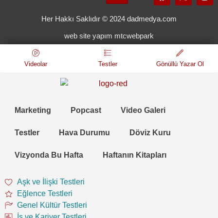
Her Hakkı Saklıdır © 2024 dadmedya.com
web site yapım mtcwebpark
Videolar
Testler
Gönüllü Yazar Ol
Marketing
Popcast
Video Galeri
Testler
Hava Durumu
Döviz Kuru
Vizyonda Bu Hafta
Haftanın Kitapları
Aşk ve İlişki Testleri
Eğlence Testleri
Genel Kültür Testleri
İş ve Kariyer Testleri