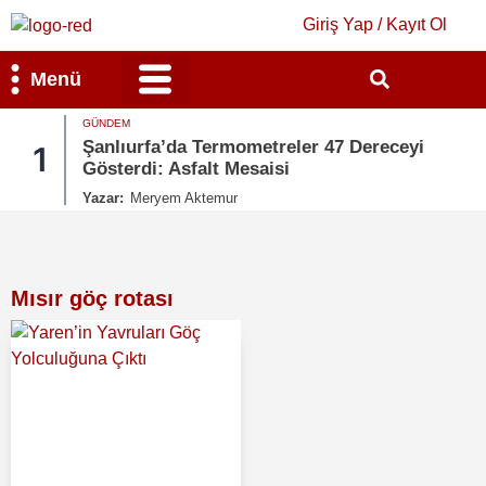
Giriş Yap / Kayıt Ol
Menü
GÜNDEM
Bilim & Teknoloji
Kültür & Sanat
Şanlıurfa’da Termometreler 47 Dereceyi
1
Gösterdi: Asfalt Mesaisi
Yazar:
Meryem Aktemur
Mısır göç rotası