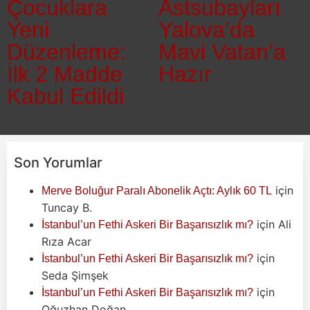
Çocuklara
Astsubayları
Yeni
Yalova’da
Düzenleme:
Mavi Vatan’a
İlk 2 Madde
Hazır
Kabul Edildi
Son Yorumlar
için
Merve Boluğur Paralı Abonelik Açtı: Aylık 60 TL
Tuncay B.
için
Ali
İstanbul’un Fethi Askeri Bir Başarısızlık mı?
Rıza Acar
için
İstanbul’un Fethi Askeri Bir Başarısızlık mı?
Seda Şimşek
için
İstanbul’un Fethi Askeri Bir Başarısızlık mı?
Oğuzhan Doğan