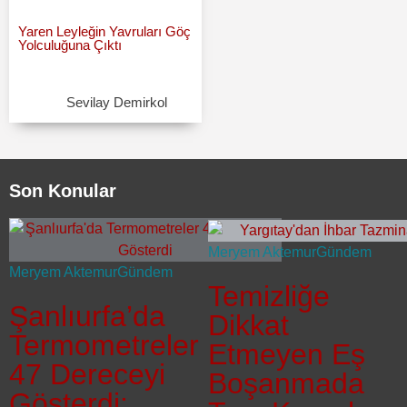
Yaren Leyleğin Yavruları Göç
Yolculuğuna Çıktı
Sevilay Demirkol
Son Konular
Meryem Aktemur
Gündem
Meryem Aktemur
Gündem
Temizliğe
Şanlıurfa’da
Dikkat
Termometreler
Etmeyen Eş
47 Dereceyi
Boşanmada
Gösterdi: