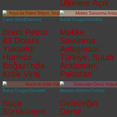
Ülkelere Açık
Caner Bulut
Ekonomi
Bahar Duygun
Gündem
Brent Petrol
Mekke
83 Dolara
Savunma
Yükseldi:
Anlaşması:
Hürmüz
Türkiye, Suudi
Boğazı’nda
Arabistan,
Kritik Viraj
Pakistan
Bahar Duygun
Gündem
Meryem Aktemur
Türkiye
Suça
Geleceğin
Sürüklenen
Deniz