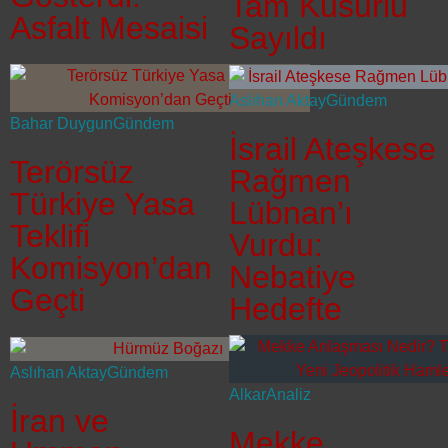
Tam Kusurlu
Asfalt Mesaisi
Sayıldı
Aslıhan Aktay
Gündem
Bahar Duygun
Gündem
İsrail Ateşkese
Terörsüz
Rağmen
Türkiye Yasa
Lübnan’ı
Teklifi
Vurdu:
Komisyon’dan
Nebatiye
Geçti
Hedefte
Aslıhan Aktay
Gündem
Alkar
Analiz
İran ve
Mekke