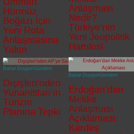
Umman
Anlaşması
Hürmüz
Nedir?
Boğazı İçin
Türkiye’nin
Yeni Rota
Yeni Jeopolitik
Anlaşmasına
Hamlesi
Yakın
Bahar Duygun
Gündem
Bahar Duygun
Gündem
Dışişleri’nden
Erdoğan’dan
Yunanistan’ın
Mekke
Turizm
Anlaşması
Planına Tepki
Açıklaması:
Kardeş