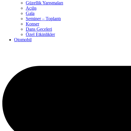
Güzellik Yarışmaları
Açılış
Gala
Seminer – Toplantı
Konser
Dans Geceleri
Özel Etkinlikler
Otomobil