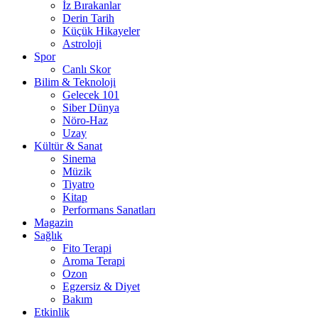
İz Bırakanlar
Derin Tarih
Küçük Hikayeler
Astroloji
Spor
Canlı Skor
Bilim & Teknoloji
Gelecek 101
Siber Dünya
Nöro-Haz
Uzay
Kültür & Sanat
Sinema
Müzik
Tiyatro
Kitap
Performans Sanatları
Magazin
Sağlık
Fito Terapi
Aroma Terapi
Ozon
Egzersiz & Diyet
Bakım
Etkinlik