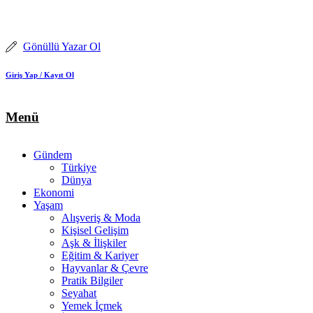
İçeriğe
atla
Gönüllü Yazar Ol
Giriş Yap / Kayıt Ol
Menü
Gündem
Türkiye
Dünya
Ekonomi
Yaşam
Alışveriş & Moda
Kişisel Gelişim
Aşk & İlişkiler
Eğitim & Kariyer
Hayvanlar & Çevre
Pratik Bilgiler
Seyahat
Yemek İçmek