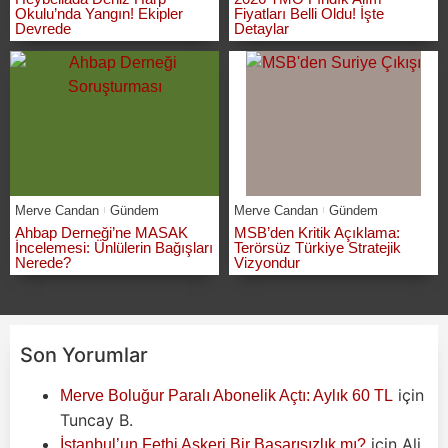
Okulu’nda Yangın! Ekipler
Fiyatları Belli Oldu! İşte
Devrede
Detaylar
Merve Candan
Gündem
Merve Candan
Gündem
Ahbap Derneği’ne MASAK
MSB’den Kritik Açıklama:
İncelemesi: Ünlülerin Bağışları
Terörsüz Türkiye Stratejik
Nerede?
Vizyondur
Son Yorumlar
için
Merve Boluğur Paralı Abonelik Açtı: Aylık 60 TL
Tuncay B.
için
Ali
İstanbul’un Fethi Askeri Bir Başarısızlık mı?