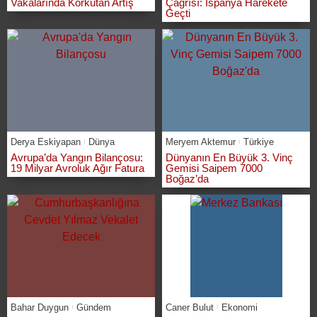
Vakalarında Korkutan Artış
Çağrısı: İspanya Harekete
Geçti
Derya Eskiyapan
Dünya
Meryem Aktemur
Türkiye
Avrupa’da Yangın Bilançosu:
Dünyanın En Büyük 3. Vinç
19 Milyar Avroluk Ağır Fatura
Gemisi Saipem 7000
Boğaz’da
Bahar Duygun
Gündem
Caner Bulut
Ekonomi