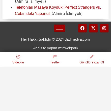
(Almira İslimyeli)
Telefonları Masaya Koyduk: Perfect Strangers vs.
(Almira İslimyeli)
Cebimdeki Yabancı!
Her Hakkı Saklıdır © 2024 dadmedya.com
web site yapım mtcwebpark
Videolar
Testler
Gönüllü Yazar Ol