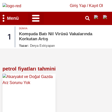
Giriş Yap / Kayıt Ol
Menü
DÜNYA
Bilim & Teknoloji
Kültür & Sanat
Komşuda Batı Nil Virüsü Vakalarında
1
Korkutan Artış
Yazar:
Derya Eskiyapan
petrol fiyatları tahmini