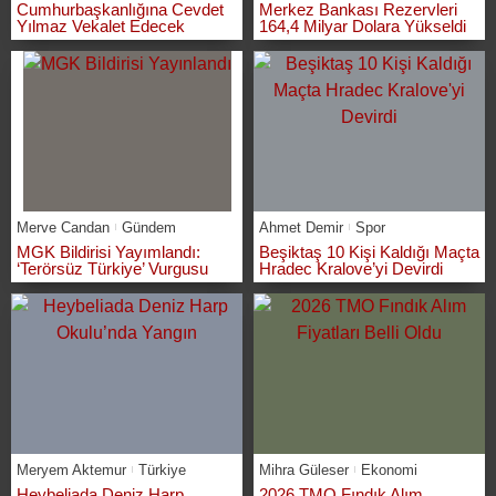
Cumhurbaşkanlığına Cevdet
Merkez Bankası Rezervleri
Yılmaz Vekalet Edecek
164,4 Milyar Dolara Yükseldi
Merve Candan
Gündem
Ahmet Demir
Spor
MGK Bildirisi Yayımlandı:
Beşiktaş 10 Kişi Kaldığı Maçta
‘Terörsüz Türkiye’ Vurgusu
Hradec Kralove’yi Devirdi
Meryem Aktemur
Türkiye
Mihra Güleser
Ekonomi
Heybeliada Deniz Harp
2026 TMO Fındık Alım