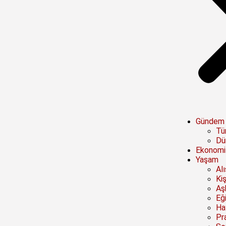
Gündem
Tü
Dü
Ekonomi
Yaşam
Al
Kiş
Aşk
Eğ
Ha
Pra