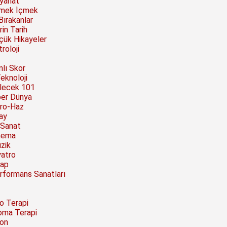
yahat
mek İçmek
Bırakanlar
rin Tarih
çük Hikayeler
roloji
nlı Skor
Teknoloji
lecek 101
ber Dünya
ro-Haz
ay
 Sanat
nema
zik
yatro
tap
rformans Sanatları
to Terapi
oma Terapi
on