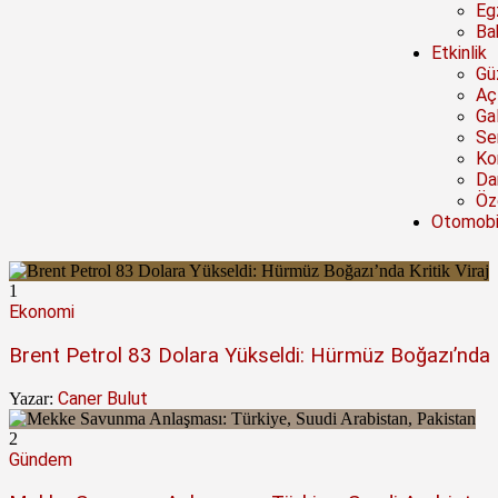
Eg
Ba
Etkinlik
Güz
Açı
Ga
Se
Ko
Da
Öze
Otomobi
1
Ekonomi
Brent Petrol 83 Dolara Yükseldi: Hürmüz Boğazı’nda Kr
Caner Bulut
Yazar:
2
Gündem