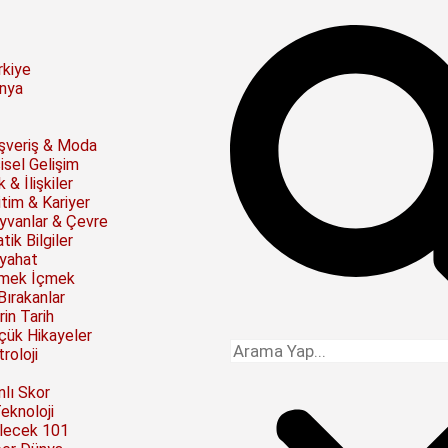
rkiye
nya
ışveriş & Moda
isel Gelişim
 & İlişkiler
itim & Kariyer
yvanlar & Çevre
tik Bilgiler
yahat
mek İçmek
Bırakanlar
rin Tarih
çük Hikayeler
roloji
nlı Skor
Teknoloji
lecek 101