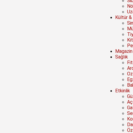
Si
Nö
Uz
Kültür &
Si
Mü
Ti
Ki
Pe
Magazin
Sağlık
Fi
Ar
Oz
Eg
Ba
Etkinlik
Güz
Açı
Ga
Se
Ko
Da
Öze