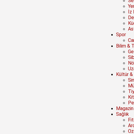
Se
Ye
İz 
De
Kü
Ast
Spor
Ca
Bilim & 
Ge
Si
Nö
Uz
Kültür &
Si
Mü
Ti
Ki
Pe
Magazin
Sağlık
Fi
Ar
Oz