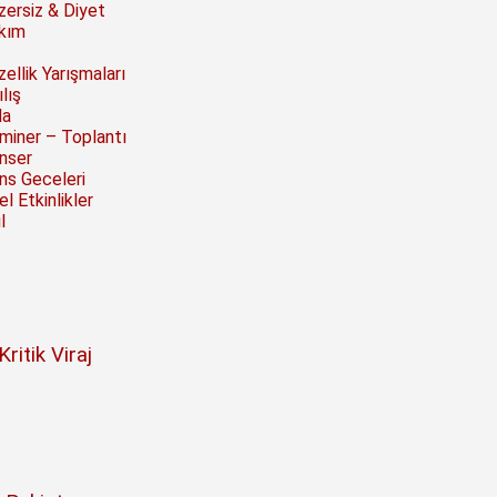
zersiz & Diyet
kım
ellik Yarışmaları
lış
la
miner – Toplantı
nser
ns Geceleri
l Etkinlikler
l
itik Viraj