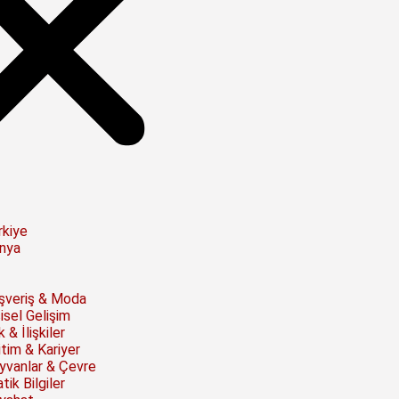
rkiye
nya
ışveriş & Moda
isel Gelişim
 & İlişkiler
itim & Kariyer
yvanlar & Çevre
tik Bilgiler