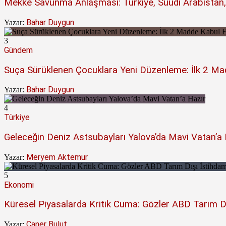
Mekke Savunma Anlaşması: Türkiye, Suudi Arabistan,
Bahar Duygun
Yazar:
3
Gündem
Suça Sürüklenen Çocuklara Yeni Düzenleme: İlk 2 Mad
Bahar Duygun
Yazar:
4
Türkiye
Geleceğin Deniz Astsubayları Yalova’da Mavi Vatan’a 
Meryem Aktemur
Yazar:
5
Ekonomi
Küresel Piyasalarda Kritik Cuma: Gözler ABD Tarım D
Caner Bulut
Yazar: