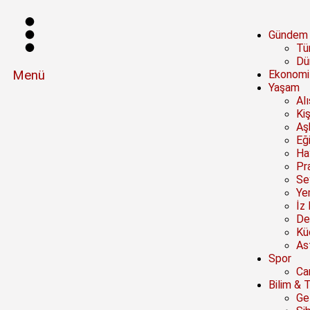
Gündem
Tü
Dü
Menü
Ekonomi
Yaşam
Al
Kiş
Aşk
Eğ
Ha
Pra
Se
Ye
İz 
De
Kü
Ast
Spor
Ca
Bilim & 
Ge