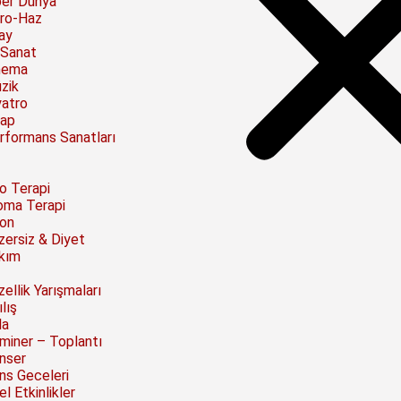
ber Dünya
ro-Haz
ay
 Sanat
nema
zik
yatro
tap
rformans Sanatları
to Terapi
oma Terapi
on
zersiz & Diyet
kım
ellik Yarışmaları
lış
la
miner – Toplantı
nser
ns Geceleri
l Etkinlikler