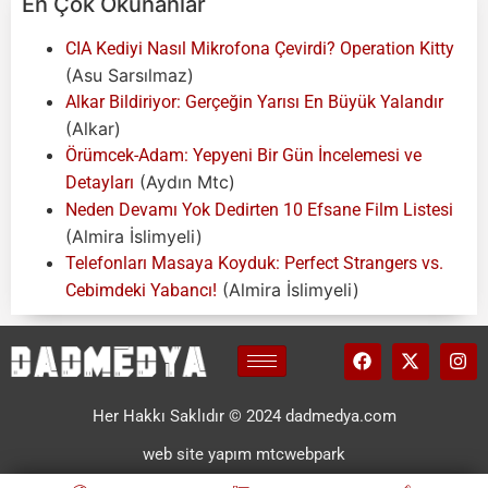
En Çok Okunanlar
CIA Kediyi Nasıl Mikrofona Çevirdi? Operation Kitty
(Asu Sarsılmaz)
Alkar Bildiriyor: Gerçeğin Yarısı En Büyük Yalandır
(Alkar)
Örümcek-Adam: Yepyeni Bir Gün İncelemesi ve
(Aydın Mtc)
Detayları
Neden Devamı Yok Dedirten 10 Efsane Film Listesi
(Almira İslimyeli)
Telefonları Masaya Koyduk: Perfect Strangers vs.
(Almira İslimyeli)
Cebimdeki Yabancı!
Her Hakkı Saklıdır © 2024 dadmedya.com
web site yapım mtcwebpark