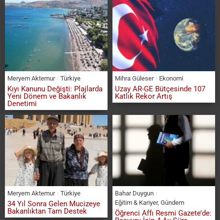
Meryem Aktemur
Türkiye
Mihra Güleser
Ekonomi
Kıyı Kanunu Değişti: Plajlarda
Uzay AR-GE Bütçesinde 107
Yeni Dönem ve Bakanlık
Katlık Rekor Artış
Denetimi
Meryem Aktemur
Türkiye
Bahar Duygun
Eğitim & Kariyer
,
Gündem
34 Yıl Sonra Gelen Mucizeye
Bakanlıktan Tam Destek
Öğrenci Affı Resmi Gazete’de: