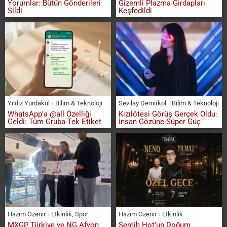
Yorumlar: Bütün Gönderileri
Gizemli Plazma Girdapları
Sildi
Keşfedildi
Yıldız Yurdakul
Bilim & Teknoloji
Sevilay Demirkol
Bilim & Teknoloji
WhatsApp’a @all Özelliği
Kızılötesi Görüş Gerçek Oldu:
Geldi: Tüm Gruba Tek Etiket
İnsan Gözüne Süper Güç
Hazım Özenir
Etkinlik
,
Spor
Hazım Özenir
Etkinlik
MXGP Türkiye ve NG Afyon
Semih Hot’un Doğum