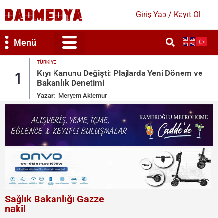
Giriş Yap / Kayıt Ol
Menü
EKONOMI
da Yeni Dönem ve
Uzay AR-GE Bütçesinde 107 Katlı
2
Artış
Yazar:
Mihra Güleser
Sağlık Bakanlığı Gazze
nakil