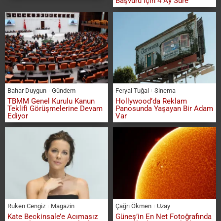
Başvuru İçin 4 Ay Süre
Bahar Duygun
Gündem
Feryal Tuğal
Sinema
TBMM Genel Kurulu Kanun
Hollywood’da Reklam
Teklifi Görüşmelerine Devam
Panosunda Yaşayan Bir Adam
Ediyor
Var
Ruken Cengiz
Magazin
Çağrı Ökmen
Uzay
Kate Beckinsale’e Acımasız
Güneş’in En Net Fotoğrafında