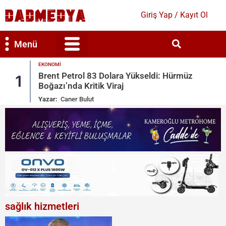
Giriş Yap / Kayıt Ol
Menü
EKONOMI
Bilim & Teknoloji
Kültür & Sanat
Brent Petrol 83 Dolara Yükseldi: Hürmüz
1
Boğazı’nda Kritik Viraj
Yazar:
Caner Bulut
sağlık hizmetleri