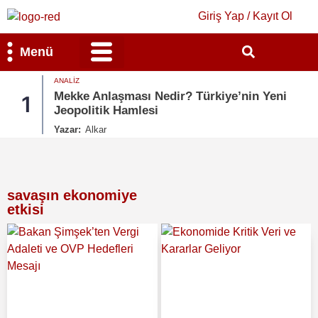
Giriş Yap / Kayıt Ol
Menü
ANALIZ
Bilim & Teknoloji
Kültür & Sanat
Mekke Anlaşması Nedir? Türkiye’nin Yeni
1
Jeopolitik Hamlesi
Yazar:
Alkar
savaşın ekonomiye
etkisi