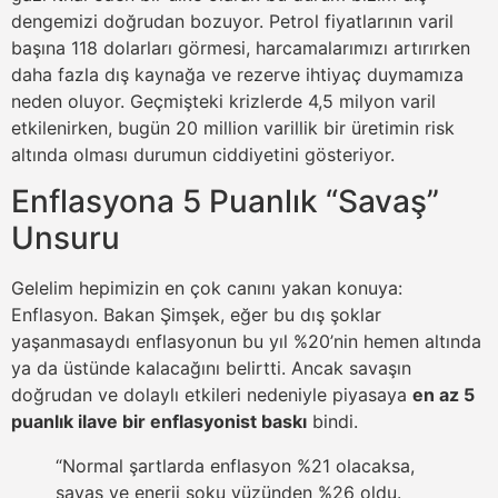
dengemizi doğrudan bozuyor. Petrol fiyatlarının varil
başına 118 dolarları görmesi, harcamalarımızı artırırken
daha fazla dış kaynağa ve rezerve ihtiyaç duymamıza
neden oluyor. Geçmişteki krizlerde 4,5 milyon varil
etkilenirken, bugün 20 million varillik bir üretimin risk
altında olması durumun ciddiyetini gösteriyor.
Enflasyona 5 Puanlık “Savaş”
Unsuru
Gelelim hepimizin en çok canını yakan konuya:
Enflasyon. Bakan Şimşek, eğer bu dış şoklar
yaşanmasaydı enflasyonun bu yıl %20’nin hemen altında
ya da üstünde kalacağını belirtti. Ancak savaşın
doğrudan ve dolaylı etkileri nedeniyle piyasaya
en az 5
puanlık ilave bir enflasyonist baskı
bindi.
“Normal şartlarda enflasyon %21 olacaksa,
savaş ve enerji şoku yüzünden %26 oldu.