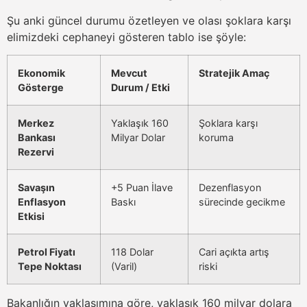
Şu anki güncel durumu özetleyen ve olası şoklara karşı
elimizdeki cephaneyi gösteren tablo ise şöyle:
Ekonomik
Mevcut
Stratejik Amaç
Gösterge
Durum / Etki
Merkez
Yaklaşık 160
Şoklara karşı
Bankası
Milyar Dolar
koruma
Rezervi
Savaşın
+5 Puan İlave
Dezenflasyon
Enflasyon
Baskı
sürecinde gecikme
Etkisi
Petrol Fiyatı
118 Dolar
Cari açıkta artış
Tepe Noktası
(Varil)
riski
Bakanlığın yaklaşımına göre, yaklaşık 160 milyar dolara