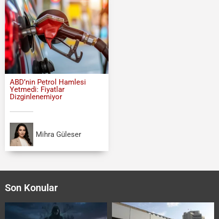
ABD’nin Petrol Hamlesi
Yetmedi: Fiyatlar
Dizginlenemiyor
Mihra Güleser
Son Konular