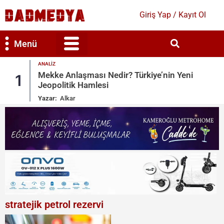
Giriş Yap / Kayıt Ol
Menü
ANALIZ
Bilim & Teknoloji
Kültür & Sanat
u!
Mekke Anlaşması Nedir? Türkiye’nin Yeni
1
Jeopolitik Hamlesi
Yazar:
Alkar
stratejik petrol rezervi